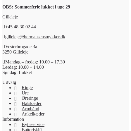
OBS:
Sommerferie lukket i uge 29
Gilleleje
+45 48 30 02 44
gilleleje@hermansensmykker.dk
Vesterbrogade 3a
3250 Gilleleje
Mandag – fredag: 10.00 – 17.30
Lørdag: 10.00 – 14.00
Søndag: Lukket
Udvalg
Ringe
Ure
Øreringe
Halskæder
Armbånd
Ankelkæder
Information
Bytteservice
Batteriskift