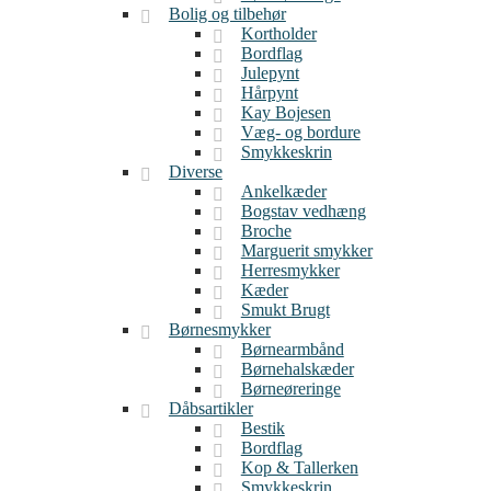
Bolig og tilbehør
Kortholder
Bordflag
Julepynt
Hårpynt
Kay Bojesen
Væg- og bordure
Smykkeskrin
Diverse
Ankelkæder
Bogstav vedhæng
Broche
Marguerit smykker
Herresmykker
Kæder
Smukt Brugt
Børnesmykker
Børnearmbånd
Børnehalskæder
Børneøreringe
Dåbsartikler
Bestik
Bordflag
Kop & Tallerken
Smykkeskrin