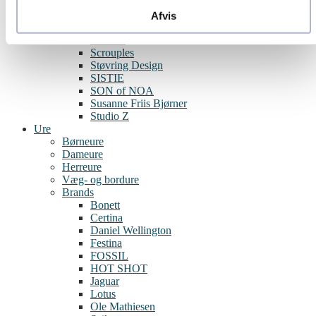
Pia & Per
Randers Sølv
Afvis
Rabinovich
SAMIE
Scrouples
Støvring Design
SISTIE
SON of NOA
Susanne Friis Bjørner
Studio Z
Ure
Børneure
Dameure
Herreure
Væg- og bordure
Brands
Bonett
Certina
Daniel Wellington
Festina
FOSSIL
HOT SHOT
Jaguar
Lotus
Ole Mathiesen