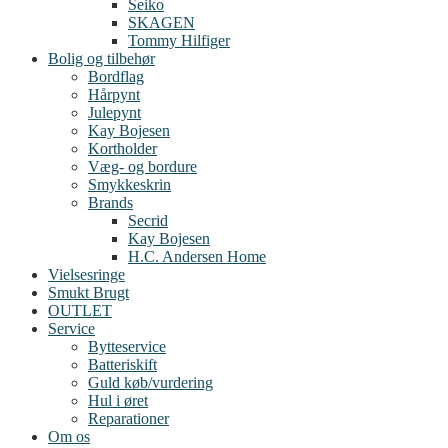
Seiko
SKAGEN
Tommy Hilfiger
Bolig og tilbehør
Bordflag
Hårpynt
Julepynt
Kay Bojesen
Kortholder
Væg- og bordure
Smykkeskrin
Brands
Secrid
Kay Bojesen
H.C. Andersen Home
Vielsesringe
Smukt Brugt
OUTLET
Service
Bytteservice
Batteriskift
Guld køb/vurdering
Hul i øret
Reparationer
Om os