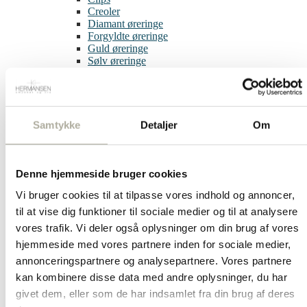
Creoler
Diamant øreringe
Forgyldte øreringe
Guld øreringe
Sølv øreringe
Single øreringe
Børneøreringe
Ringe
Diamant ringe
Forgyldte ringe
Samtykke
Detaljer
Om
Guld ringe
Sølv ringe
Dåbsartikler
Bestik
Denne hjemmeside bruger cookies
Bordflag
Vi bruger cookies til at tilpasse vores indhold og annoncer,
Kop & Tallerken
Smykkeskrin
til at vise dig funktioner til sociale medier og til at analysere
Sparebøsser
vores trafik. Vi deler også oplysninger om din brug af vores
Diverse
hjemmeside med vores partnere inden for sociale medier,
Børnesmykker
Børnearmbånd
annonceringspartnere og analysepartnere. Vores partnere
Børnehalskæder
kan kombinere disse data med andre oplysninger, du har
Børneøreringe
givet dem, eller som de har indsamlet fra din brug af deres
Halskæder