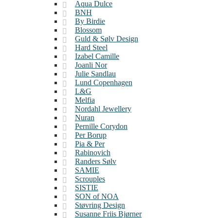
Aqua Dulce
BNH
By Birdie
Blossom
Guld & Sølv Design
Hard Steel
Izabel Camille
Joanli Nor
Julie Sandlau
Lund Copenhagen
L&G
Melfia
Nordahl Jewellery
Nuran
Pernille Corydon
Per Borup
Pia & Per
Rabinovich
Randers Sølv
SAMIE
Scrouples
SISTIE
SON of NOA
Støvring Design
Susanne Friis Bjørner