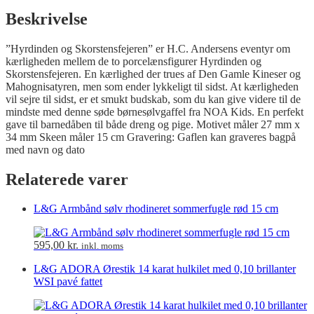
Beskrivelse
”Hyrdinden og Skorstensfejeren” er H.C. Andersens eventyr om
kærligheden mellem de to porcelænsfigurer Hyrdinden og
Skorstensfejeren. En kærlighed der trues af Den Gamle Kineser og
Mahognisatyren, men som ender lykkeligt til sidst. At kærligheden
vil sejre til sidst, er et smukt budskab, som du kan give videre til de
mindste med denne søde børnesølvgaffel fra NOA Kids. En perfekt
gave til barnedåben til både dreng og pige. Motivet måler 27 mm x
34 mm Skeen måler 15 cm Gravering: Gaflen kan graveres bagpå
med navn og dato
Relaterede varer
L&G Armbånd sølv rhodineret sommerfugle rød 15 cm
595,00
kr.
inkl. moms
L&G ADORA Ørestik 14 karat hulkilet med 0,10 brillanter
WSI pavé fattet