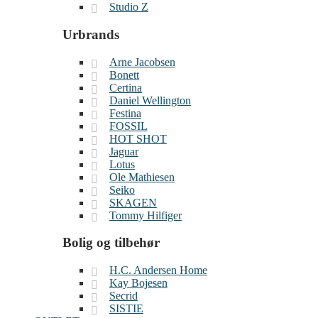
Studio Z
Urbrands
Arne Jacobsen
Bonett
Certina
Daniel Wellington
Festina
FOSSIL
HOT SHOT
Jaguar
Lotus
Ole Mathiesen
Seiko
SKAGEN
Tommy Hilfiger
Bolig og tilbehør
H.C. Andersen Home
Kay Bojesen
Secrid
SISTIE