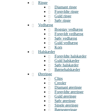
Ringe
Diamant ringe
Forgyldte ringe
Guld ringe
Sølv ringe
Vedhæng
Bogstav vedhæng
Forgyldt vedhæng
Sølv vedhæng
Guld vedhæng
Kors
Halskæder
Forgyldte halskæder
Guld halskæder
Sølv halskæder
Børnehalskæder
Øreringe
Clips
Creoler
Diamant øreringe
Forgyldte øreringe
Guld øreringe
Sølv øreringe
Single øreringe
Børneøreringe