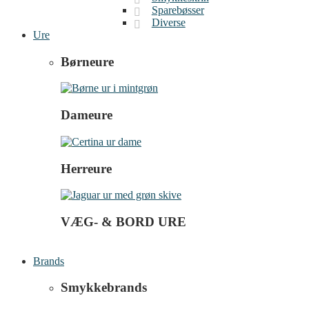
Sparebøsser
Diverse
Ure
Børneure
Dameure
Herreure
VÆG- & BORD URE
Brands
Smykkebrands