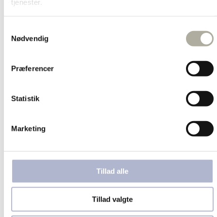
Forgyldte halskæder
tjenester.
Guld halskæder
Sølv halskæder
Børnehalskæder
Samtykkevalg
Ankelkæder
Nødvendig
Broche
Marguerit smykker
Herresmykker
Præferencer
Brands
Aqua Dulce
BNH
Blossom
Statistik
By Birdie
Guld & Sølv Design
Hard Steel
Marketing
Izabel Camille
Julie Sandlau
Joanli Nor
L&G
Lund Copenhagen
Tillad alle
Melfia
Nordahl Jewellery
Nuran
Tillad valgte
Pernille Corydon
Per Borup