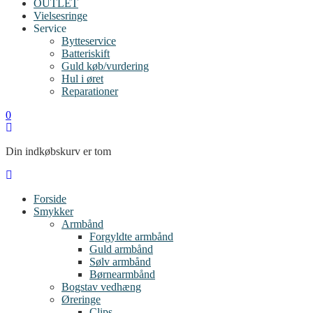
OUTLET
Vielsesringe
Service
Bytteservice
Batteriskift
Guld køb/vurdering
Hul i øret
Reparationer
0
Din indkøbskurv er tom
Forside
Smykker
Armbånd
Forgyldte armbånd
Guld armbånd
Sølv armbånd
Børnearmbånd
Bogstav vedhæng
Øreringe
Clips