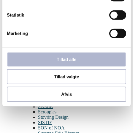
Aqua Dulce
BNH
Statistik
Blossom
By Birdie
Guld & Sølv Design
Hard Steel
Marketing
Izabel Camille
Julie Sandlau
Joanli Nor
L&G
Lund Copenhagen
Tillad alle
Melfia
Nordahl Jewellery
Nuran
Tillad valgte
Pernille Corydon
Per Borup
Pia & Per
Afvis
Randers Sølv
Rabinovich
SAMIE
Scrouples
Støvring Design
SISTIE
SON of NOA