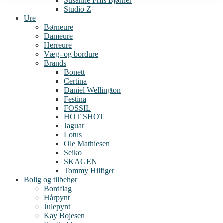
Susanne Friis Bjørner
Studio Z
Ure
Børneure
Dameure
Herreure
Væg- og bordure
Brands
Bonett
Certina
Daniel Wellington
Festina
FOSSIL
HOT SHOT
Jaguar
Lotus
Ole Mathiesen
Seiko
SKAGEN
Tommy Hilfiger
Bolig og tilbehør
Bordflag
Hårpynt
Julepynt
Kay Bojesen