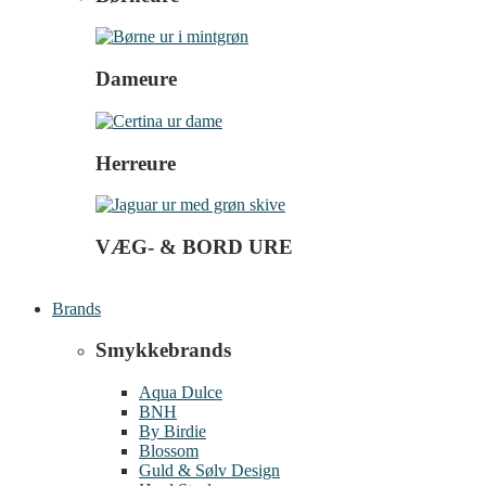
Dameure
Herreure
VÆG- & BORD URE
Brands
Smykkebrands
Aqua Dulce
BNH
By Birdie
Blossom
Guld & Sølv Design