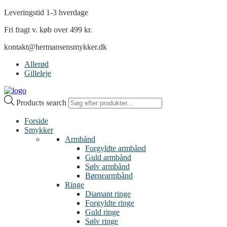
Leveringstid 1-3 hverdage
Fri fragt v. køb over 499 kr.
kontakt@hermansensmykker.dk
Allerød
Gilleleje
Products search
Forside
Smykker
Armbånd
Forgyldte armbånd
Guld armbånd
Sølv armbånd
Børnearmbånd
Ringe
Diamant ringe
Forgyldte ringe
Guld ringe
Sølv ringe