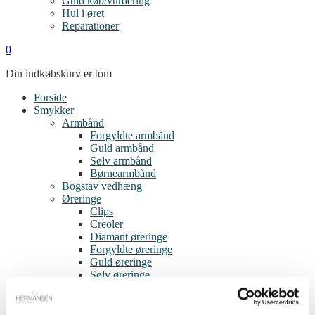
Guld køb/vurdering
Hul i øret
Reparationer
0
Din indkøbskurv er tom
Forside
Smykker
Armbånd
Forgyldte armbånd
Guld armbånd
Sølv armbånd
Børnearmbånd
Bogstav vedhæng
Øreringe
Clips
Creoler
Diamant øreringe
Forgyldte øreringe
Guld øreringe
Sølv øreringe
Single øreringe
Børneøreringe
Ringe