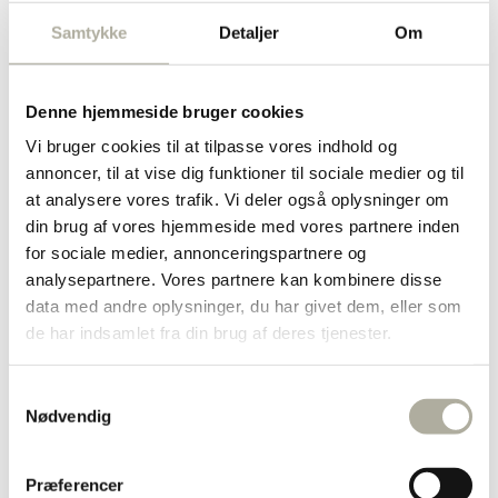
Diamant ringe
Samtykke
Detaljer
Om
Forgyldte ringe
Guld ringe
Sølv ringe
Dåbsartikler
Denne hjemmeside bruger cookies
Bestik
Bordflag
Vi bruger cookies til at tilpasse vores indhold og
Kop & Tallerken
annoncer, til at vise dig funktioner til sociale medier og til
Smykkeskrin
Sparebøsser
at analysere vores trafik. Vi deler også oplysninger om
Diverse
din brug af vores hjemmeside med vores partnere inden
Børnesmykker
for sociale medier, annonceringspartnere og
Børnearmbånd
Børnehalskæder
analysepartnere. Vores partnere kan kombinere disse
Børneøreringe
data med andre oplysninger, du har givet dem, eller som
Halskæder
de har indsamlet fra din brug af deres tjenester.
Forgyldte halskæder
Guld halskæder
Sølv halskæder
Samtykkevalg
Børnehalskæder
Nødvendig
Ankelkæder
Broche
Marguerit smykker
Herresmykker
Præferencer
Brands