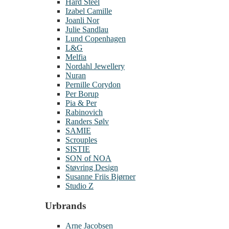
Hard Steel
Izabel Camille
Joanli Nor
Julie Sandlau
Lund Copenhagen
L&G
Melfia
Nordahl Jewellery
Nuran
Pernille Corydon
Per Borup
Pia & Per
Rabinovich
Randers Sølv
SAMIE
Scrouples
SISTIE
SON of NOA
Støvring Design
Susanne Friis Bjørner
Studio Z
Urbrands
Arne Jacobsen