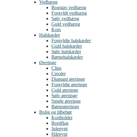
Vedhæng
Bogstav vedhæng
Forgyldt vedhæng
Sølv vedhæng
Guld vedhæng
Kors
Halskæder
Forgyldte halskæder
Guld halskæder
Sølv halskæder
Børnehalskæder
Øreringe
Clips
Creoler
Diamant øreringe
Forgyldte øreringe
Guld øreringe
Sølv øreringe
Single øreringe
Børneøreringe
Bolig og tilbehør
Kortholder
Bordflag
Julepynt
Hårpynt