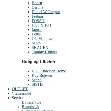
Bonett
Certina
Daniel Wellington
Festina
FOSSIL
HOT SHOT
Jaguar
Lotus
Ole Mathiesen
Seiko
SKAGEN
Tommy Hilfiger
Bolig og tilbehør
H.C. Andersen Home
Kay Bojesen
Secrid
SISTIE
OUTLET
Vielsesringe
Service
Bytteservice
Batteriskift