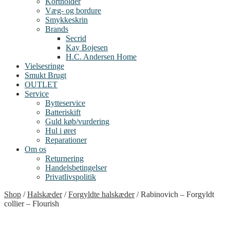
Kortholder
Væg- og bordure
Smykkeskrin
Brands
Secrid
Kay Bojesen
H.C. Andersen Home
Vielsesringe
Smukt Brugt
OUTLET
Service
Bytteservice
Batteriskift
Guld køb/vurdering
Hul i øret
Reparationer
Om os
Returnering
Handelsbetingelser
Privatlivspolitik
Shop
/
Halskæder
/
Forgyldte halskæder
/
Rabinovich – Forgyldt
collier – Flourish