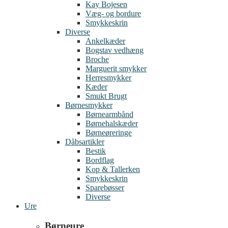
Kay Bojesen
Væg- og bordure
Smykkeskrin
Diverse
Ankelkæder
Bogstav vedhæng
Broche
Marguerit smykker
Herresmykker
Kæder
Smukt Brugt
Børnesmykker
Børnearmbånd
Børnehalskæder
Børneøreringe
Dåbsartikler
Bestik
Bordflag
Kop & Tallerken
Smykkeskrin
Sparebøsser
Diverse
Ure
Børneure