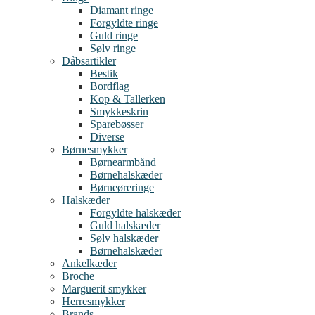
Diamant ringe
Forgyldte ringe
Guld ringe
Sølv ringe
Dåbsartikler
Bestik
Bordflag
Kop & Tallerken
Smykkeskrin
Sparebøsser
Diverse
Børnesmykker
Børnearmbånd
Børnehalskæder
Børneøreringe
Halskæder
Forgyldte halskæder
Guld halskæder
Sølv halskæder
Børnehalskæder
Ankelkæder
Broche
Marguerit smykker
Herresmykker
Brands