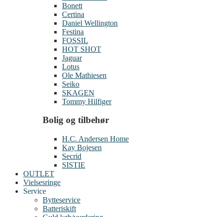
Bonett
Certina
Daniel Wellington
Festina
FOSSIL
HOT SHOT
Jaguar
Lotus
Ole Mathiesen
Seiko
SKAGEN
Tommy Hilfiger
Bolig og tilbehør
H.C. Andersen Home
Kay Bojesen
Secrid
SISTIE
OUTLET
Vielsesringe
Service
Bytteservice
Batteriskift