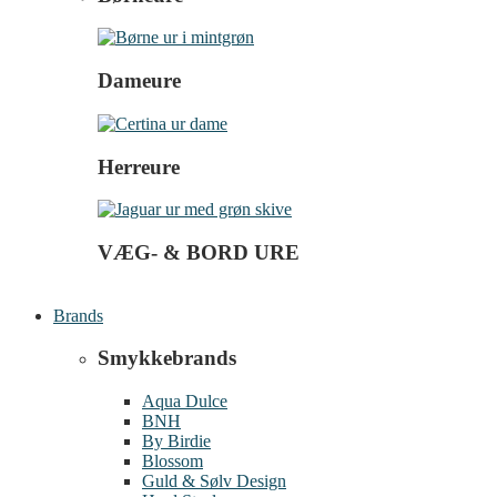
Dameure
Herreure
VÆG- & BORD URE
Brands
Smykkebrands
Aqua Dulce
BNH
By Birdie
Blossom
Guld & Sølv Design