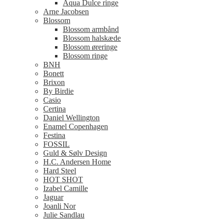
Aqua Dulce ringe
Arne Jacobsen
Blossom
Blossom armbånd
Blossom halskæde
Blossom øreringe
Blossom ringe
BNH
Bonett
Brixon
By Birdie
Casio
Certina
Daniel Wellington
Enamel Copenhagen
Festina
FOSSIL
Guld & Sølv Design
H.C. Andersen Home
Hard Steel
HOT SHOT
Izabel Camille
Jaguar
Joanli Nor
Julie Sandlau