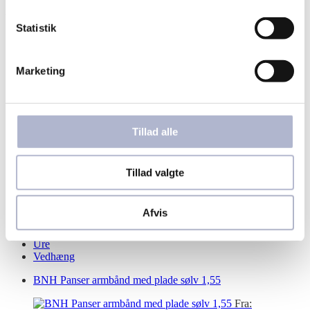
Varekategorier
Statistik
Ankelkæder
Armbånd
Bogstav vedhæng
Marketing
Bolig og tilbehør
Børnesmykker
Brands
Broche
Tillad alle
Dåbsartikler
Halskæder
Herresmykker
Kæder
Tillad valgte
Marguerit smykker
Øreringe
OUTLET
Afvis
Ringe
Smukt Brugt
Ure
Vedhæng
BNH Panser armbånd med plade sølv 1,55
Fra: