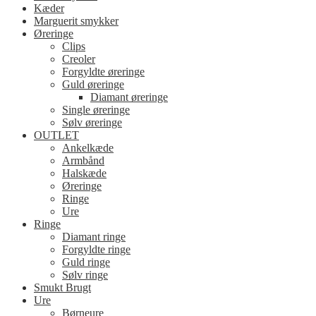
Kæder
Marguerit smykker
Øreringe
Clips
Creoler
Forgyldte øreringe
Guld øreringe
Diamant øreringe
Single øreringe
Sølv øreringe
OUTLET
Ankelkæde
Armbånd
Halskæde
Øreringe
Ringe
Ure
Ringe
Diamant ringe
Forgyldte ringe
Guld ringe
Sølv ringe
Smukt Brugt
Ure
Børneure