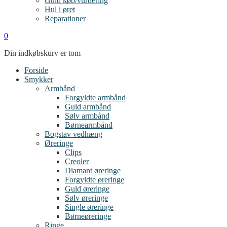
Guld køb/vurdering
Hul i øret
Reparationer
0
Din indkøbskurv er tom
Forside
Smykker
Armbånd
Forgyldte armbånd
Guld armbånd
Sølv armbånd
Børnearmbånd
Bogstav vedhæng
Øreringe
Clips
Creoler
Diamant øreringe
Forgyldte øreringe
Guld øreringe
Sølv øreringe
Single øreringe
Børneøreringe
Ringe