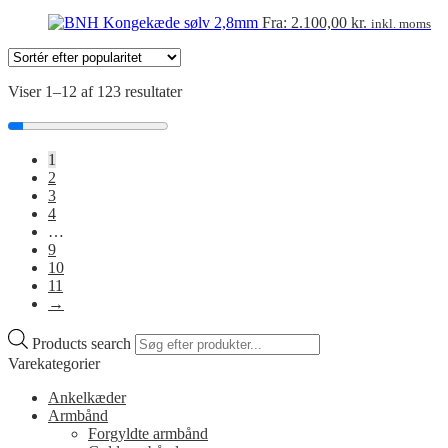
Fra:
2.100,00
kr.
inkl. moms
Viser 1–12 af 123 resultater
1
2
3
4
…
9
10
11
→
Products search
Varekategorier
Ankelkæder
Armbånd
Forgyldte armbånd