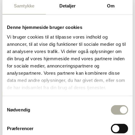
Samtykke
Detaljer
Om
Fabrikant:
Postadresse:
Elektronisk postadresse:
Denne hjemmeside bruger cookies
Vi bruger cookies til at tilpasse vores indhold og
1
annoncer, til at vise dig funktioner til sociale medier og til
2
3
at analysere vores trafik. Vi deler også oplysninger om
4
din brug af vores hjemmeside med vores partnere inden
…
for sociale medier, annonceringspartnere og
9
10
analysepartnere. Vores partnere kan kombinere disse
11
data med andre oplysninger, du har givet dem, eller som
→
de har indsamlet fra din brug af deres tjenester.
Vis filtrering
468921
Ankelkæder
Armbånd
Automatik
Creol
Samtykkevalg
Diamant
Forgyldt
Guld
Halskæder
Hvidguld
Kors
Nødvendig
Ørekæde
Øreringe
Oxyderet
Perle
Ringe
Smartwatch
Sølv
Stål
Stjernetegn
Titanium
Træfigurer
Ure
Vægur
Vækkeur
Vedhæng
Præferencer