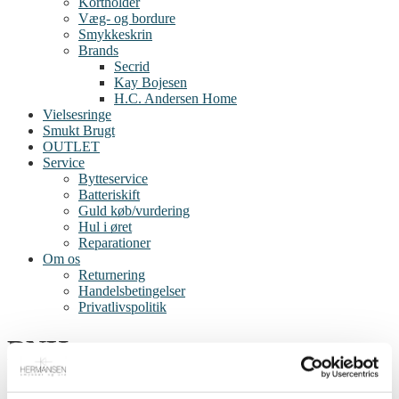
Kortholder
Væg- og bordure
Smykkeskrin
Brands
Secrid
Kay Bojesen
H.C. Andersen Home
Vielsesringe
Smukt Brugt
OUTLET
Service
Bytteservice
Batteriskift
Guld køb/vurdering
Hul i øret
Reparationer
Om os
Returnering
Handelsbetingelser
Privatlivspolitik
BNH
Shop
/
Fabrikanter
/
BNH