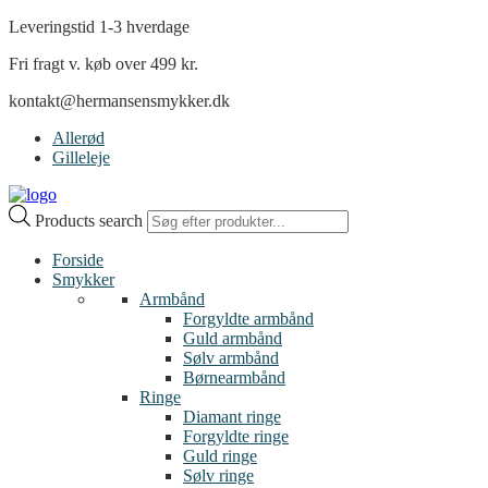
Leveringstid 1-3 hverdage
Fri fragt v. køb over 499 kr.
kontakt@hermansensmykker.dk
Allerød
Gilleleje
Products search
Forside
Smykker
Armbånd
Forgyldte armbånd
Guld armbånd
Sølv armbånd
Børnearmbånd
Ringe
Diamant ringe
Forgyldte ringe
Guld ringe
Sølv ringe