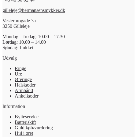
gilleleje@hermansensmykker.dk
Vesterbrogade 3a
3250 Gilleleje
Mandag – fredag: 10.00 – 17.30
Lørdag: 10.00 – 14.00
Søndag: Lukket
Udvalg
Ringe
Ure
Øreringe
Halskæder
Armbånd
Ankelkæder
Information
Bytteservice
Batteriskift
Guld køb/vurdering
Hul i øret