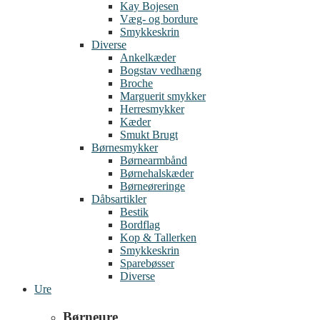
Kay Bojesen
Væg- og bordure
Smykkeskrin
Diverse
Ankelkæder
Bogstav vedhæng
Broche
Marguerit smykker
Herresmykker
Kæder
Smukt Brugt
Børnesmykker
Børnearmbånd
Børnehalskæder
Børneøreringe
Dåbsartikler
Bestik
Bordflag
Kop & Tallerken
Smykkeskrin
Sparebøsser
Diverse
Ure
Børneure