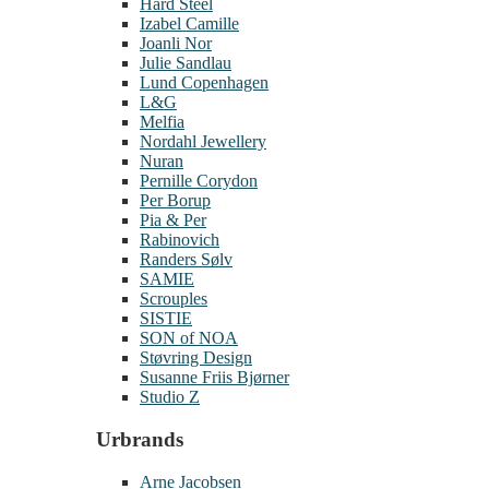
Hard Steel
Izabel Camille
Joanli Nor
Julie Sandlau
Lund Copenhagen
L&G
Melfia
Nordahl Jewellery
Nuran
Pernille Corydon
Per Borup
Pia & Per
Rabinovich
Randers Sølv
SAMIE
Scrouples
SISTIE
SON of NOA
Støvring Design
Susanne Friis Bjørner
Studio Z
Urbrands
Arne Jacobsen