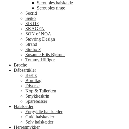
Scrouples halskæde
Scrouples ringe
Secrid
Seiko
SISTIE
SKAGEN
SON of NOA
Støvring Design
Strand
Studio Z
Susanne Friis Bjørner
Tommy Hilfiger
Broche
Dåbsartikler
Bestik
Bordflag
Diverse
Kop & Tallerken
Smykkeskrin
Sparebøsser
Halskæder
Forgyldte halskæder
Guld halskæder
Sølv halskæder
Herresmykker