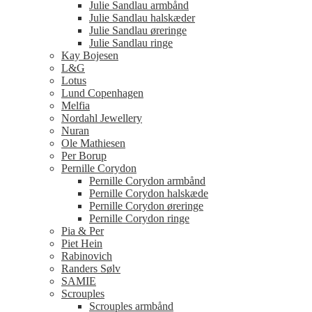
Julie Sandlau armbånd
Julie Sandlau halskæder
Julie Sandlau øreringe
Julie Sandlau ringe
Kay Bojesen
L&G
Lotus
Lund Copenhagen
Melfia
Nordahl Jewellery
Nuran
Ole Mathiesen
Per Borup
Pernille Corydon
Pernille Corydon armbånd
Pernille Corydon halskæde
Pernille Corydon øreringe
Pernille Corydon ringe
Pia & Per
Piet Hein
Rabinovich
Randers Sølv
SAMIE
Scrouples
Scrouples armbånd