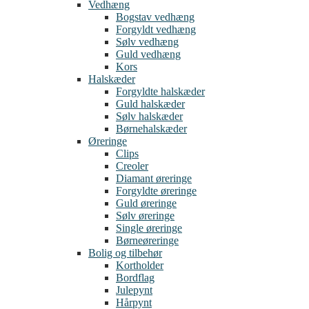
Vedhæng
Bogstav vedhæng
Forgyldt vedhæng
Sølv vedhæng
Guld vedhæng
Kors
Halskæder
Forgyldte halskæder
Guld halskæder
Sølv halskæder
Børnehalskæder
Øreringe
Clips
Creoler
Diamant øreringe
Forgyldte øreringe
Guld øreringe
Sølv øreringe
Single øreringe
Børneøreringe
Bolig og tilbehør
Kortholder
Bordflag
Julepynt
Hårpynt