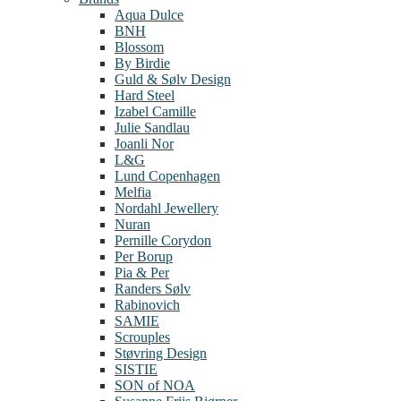
Aqua Dulce
BNH
Blossom
By Birdie
Guld & Sølv Design
Hard Steel
Izabel Camille
Julie Sandlau
Joanli Nor
L&G
Lund Copenhagen
Melfia
Nordahl Jewellery
Nuran
Pernille Corydon
Per Borup
Pia & Per
Randers Sølv
Rabinovich
SAMIE
Scrouples
Støvring Design
SISTIE
SON of NOA