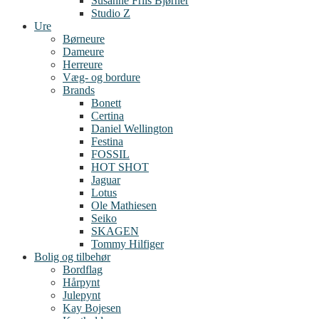
Susanne Friis Bjørner
Studio Z
Ure
Børneure
Dameure
Herreure
Væg- og bordure
Brands
Bonett
Certina
Daniel Wellington
Festina
FOSSIL
HOT SHOT
Jaguar
Lotus
Ole Mathiesen
Seiko
SKAGEN
Tommy Hilfiger
Bolig og tilbehør
Bordflag
Hårpynt
Julepynt
Kay Bojesen