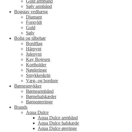
Guld armbånd
Sølv armbånd
Bogstav vedhæng
Diamant
Forgyldt
Guld
Sølv
Bolig og tilbehør
Bordflag
Hårpynt
Julepynt
Kay Bojesen
Kortholder
Nøgleringe
Smykkeskrin
Væg- og bordure
Børnesmykker
Børnearmbånd
Børnehalskæder
Børneøreringe
Brands
Aqua Dulce
Aqua Dulce armbånd
Aqua Dulce halskæde
Aqua Dulce øreringe