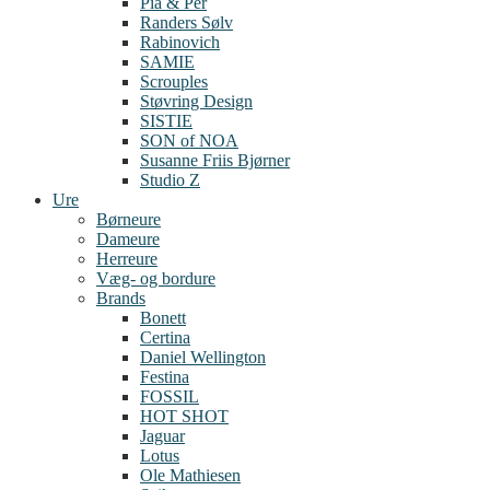
Pia & Per
Randers Sølv
Rabinovich
SAMIE
Scrouples
Støvring Design
SISTIE
SON of NOA
Susanne Friis Bjørner
Studio Z
Ure
Børneure
Dameure
Herreure
Væg- og bordure
Brands
Bonett
Certina
Daniel Wellington
Festina
FOSSIL
HOT SHOT
Jaguar
Lotus
Ole Mathiesen