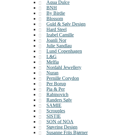
Aqua Dulce
BNH
By Birdie
Blossom
Guld & Sølv Design
Hard Steel
Izabel Camille
Joanli Nor
Julie Sandlau
Lund Copenhagen
L&G
Melfia
Nordahl Jewellery
Nuran
Pernille Corydon
Per Borup
Pia & Per
Rabinovich
Randers Sølv
SAMIE
Scrouples
SISTIE
SON of NOA
Støvring Design
Susanne Friis Bjørner