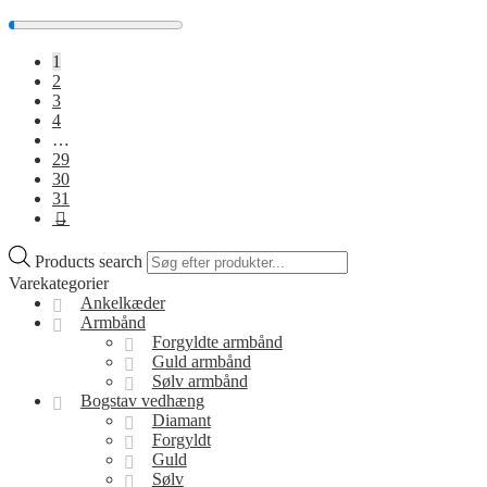
1
2
3
4
…
29
30
31
→
Products search
Varekategorier
Ankelkæder
Armbånd
Forgyldte armbånd
Guld armbånd
Sølv armbånd
Bogstav vedhæng
Diamant
Forgyldt
Guld
Sølv