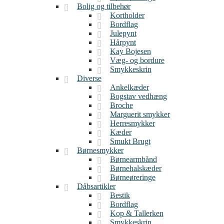
Bolig og tilbehør
Kortholder
Bordflag
Julepynt
Hårpynt
Kay Bojesen
Væg- og bordure
Smykkeskrin
Diverse
Ankelkæder
Bogstav vedhæng
Broche
Marguerit smykker
Herresmykker
Kæder
Smukt Brugt
Børnesmykker
Børnearmbånd
Børnehalskæder
Børneøreringe
Dåbsartikler
Bestik
Bordflag
Kop & Tallerken
Smykkeskrin