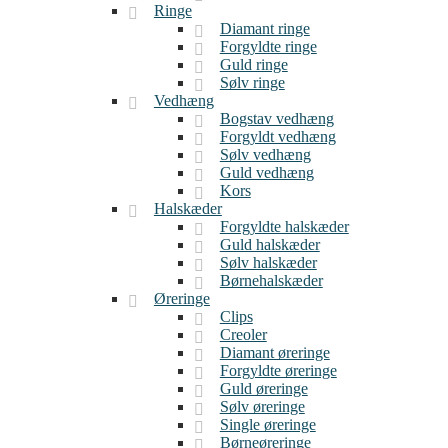
Ringe
Diamant ringe
Forgyldte ringe
Guld ringe
Sølv ringe
Vedhæng
Bogstav vedhæng
Forgyldt vedhæng
Sølv vedhæng
Guld vedhæng
Kors
Halskæder
Forgyldte halskæder
Guld halskæder
Sølv halskæder
Børnehalskæder
Øreringe
Clips
Creoler
Diamant øreringe
Forgyldte øreringe
Guld øreringe
Sølv øreringe
Single øreringe
Børneøreringe