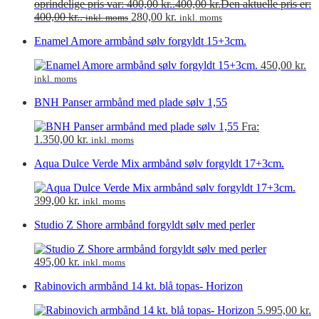
oprindelige pris var: 400,00 kr..
400,00
kr.
Den aktuelle pris er:
400,00 kr..
280,00
kr.
inkl. moms
inkl. moms
Enamel Amore armbånd sølv forgyldt 15+3cm.
450,00
kr.
inkl. moms
BNH Panser armbånd med plade sølv 1,55
Fra:
1.350,00
kr.
inkl. moms
Aqua Dulce Verde Mix armbånd sølv forgyldt 17+3cm.
399,00
kr.
inkl. moms
Studio Z Shore armbånd forgyldt sølv med perler
495,00
kr.
inkl. moms
Rabinovich armbånd 14 kt. blå topas- Horizon
5.995,00
kr.