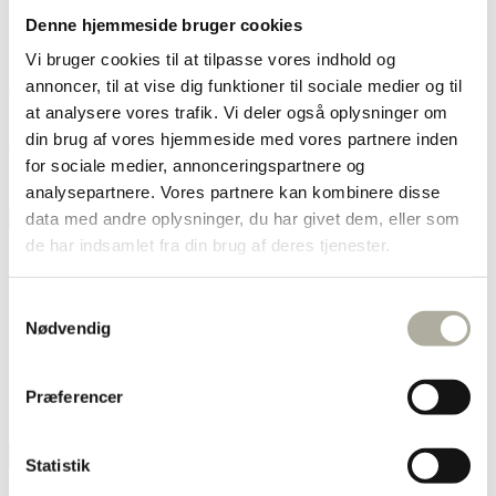
Returnering
Denne hjemmeside bruger cookies
Handelsbetingelser
Privatlivspolitik
Vi bruger cookies til at tilpasse vores indhold og
annoncer, til at vise dig funktioner til sociale medier og til
at analysere vores trafik. Vi deler også oplysninger om
Armbånd
din brug af vores hjemmeside med vores partnere inden
for sociale medier, annonceringspartnere og
analysepartnere. Vores partnere kan kombinere disse
Shop
Armbånd
data med andre oplysninger, du har givet dem, eller som
de har indsamlet fra din brug af deres tjenester.
1
2
3
Samtykkevalg
4
Nødvendig
…
29
30
31
Præferencer
→
Vis filtrering
Statistik
Armbånd
Diamant
Forgyldt
Guld
Halskæder