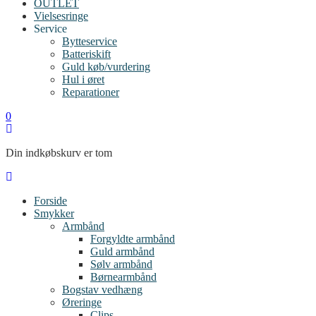
OUTLET
Vielsesringe
Service
Bytteservice
Batteriskift
Guld køb/vurdering
Hul i øret
Reparationer
0
Din indkøbskurv er tom
Forside
Smykker
Armbånd
Forgyldte armbånd
Guld armbånd
Sølv armbånd
Børnearmbånd
Bogstav vedhæng
Øreringe
Clips