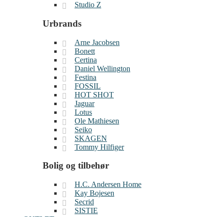
Studio Z
Urbrands
Arne Jacobsen
Bonett
Certina
Daniel Wellington
Festina
FOSSIL
HOT SHOT
Jaguar
Lotus
Ole Mathiesen
Seiko
SKAGEN
Tommy Hilfiger
Bolig og tilbehør
H.C. Andersen Home
Kay Bojesen
Secrid
SISTIE