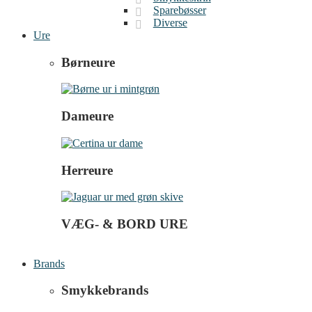
Sparebøsser
Diverse
Ure
Børneure
Dameure
Herreure
VÆG- & BORD URE
Brands
Smykkebrands