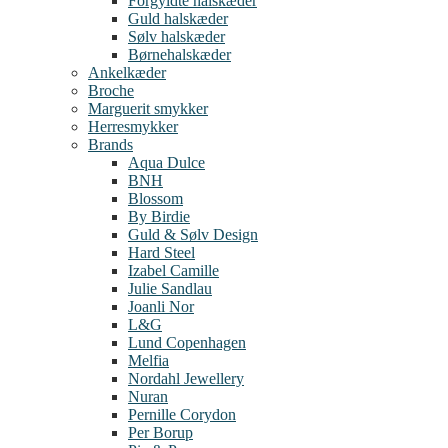
Forgyldte halskæder
Guld halskæder
Sølv halskæder
Børnehalskæder
Ankelkæder
Broche
Marguerit smykker
Herresmykker
Brands
Aqua Dulce
BNH
Blossom
By Birdie
Guld & Sølv Design
Hard Steel
Izabel Camille
Julie Sandlau
Joanli Nor
L&G
Lund Copenhagen
Melfia
Nordahl Jewellery
Nuran
Pernille Corydon
Per Borup