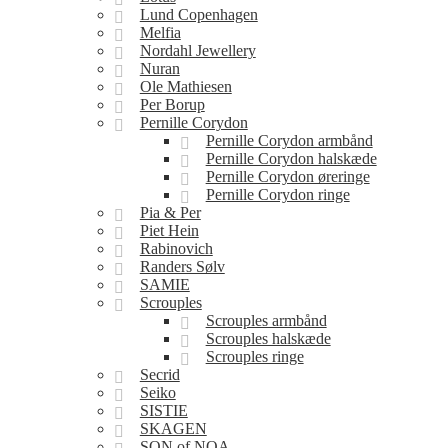
Lund Copenhagen
Melfia
Nordahl Jewellery
Nuran
Ole Mathiesen
Per Borup
Pernille Corydon
Pernille Corydon armbånd
Pernille Corydon halskæde
Pernille Corydon øreringe
Pernille Corydon ringe
Pia & Per
Piet Hein
Rabinovich
Randers Sølv
SAMIE
Scrouples
Scrouples armbånd
Scrouples halskæde
Scrouples ringe
Secrid
Seiko
SISTIE
SKAGEN
SON of NOA