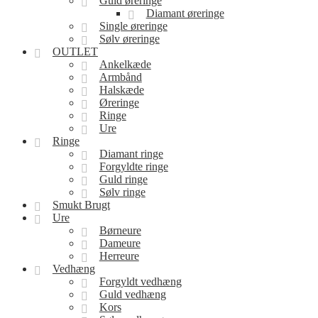
Guld øreringe
Diamant øreringe
Single øreringe
Sølv øreringe
OUTLET
Ankelkæde
Armbånd
Halskæde
Øreringe
Ringe
Ure
Ringe
Diamant ringe
Forgyldte ringe
Guld ringe
Sølv ringe
Smukt Brugt
Ure
Børneure
Dameure
Herreure
Vedhæng
Forgyldt vedhæng
Guld vedhæng
Kors