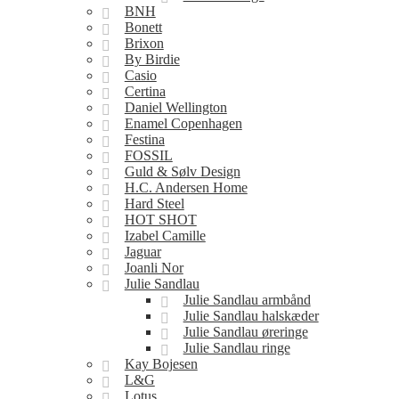
BNH
Bonett
Brixon
By Birdie
Casio
Certina
Daniel Wellington
Enamel Copenhagen
Festina
FOSSIL
Guld & Sølv Design
H.C. Andersen Home
Hard Steel
HOT SHOT
Izabel Camille
Jaguar
Joanli Nor
Julie Sandlau
Julie Sandlau armbånd
Julie Sandlau halskæder
Julie Sandlau øreringe
Julie Sandlau ringe
Kay Bojesen
L&G
Lotus