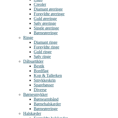
Creoler
Diamant øreringe
Forgyldte øreringe
Guld øreringe
Sølv øreringe
Single øreringe
Børneøreringe
Ringe
Diamant ringe
Forgyldte ringe
Guld ringe
Sølv ringe
Dåbsartikler
Bestik
Bordflag
Kop & Tallerken
Smykkeskrin
Sparebøsser
Diverse
Børnesmykker
Børnearmbånd
Børnehalskæder
Børneøreringe
Halskæder