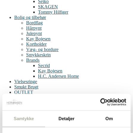
Seiko
SKAGEN
Tommy Hilfiger
Bolig og tilbehør
Bordflag
Hårpynt
Julepynt
Kay Bojesen
Kortholder
Væg- og bordure
Smykkeskrin
Brands
Secrid
Kay Bojesen
H.C. Andersen Home
Vielsesringe
Smukt Brugt
OUTLET
Service
Bytteservice
Batteriskift
Guld køb/vurdering
Samtykke
Detaljer
Om
Hul i øret
Reparationer
Om os