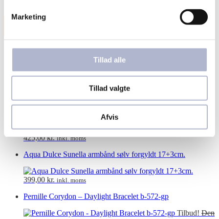
Hvidguld
Kors
Øreringe
Oxyderet
Perle
Sølv
Stål
Marketing
VIS KATEGORIER
Varekategorier
Tillad alle
Forgyldte armbånd
Guld armbånd
Sølv armbånd
Tillad valgte
Lund Copenhagen Armbånd med dagmarkors 10mm forgyldt
Afvis
425,00
kr.
inkl. moms
Aqua Dulce Sunella armbånd sølv forgyldt 17+3cm.
399,00
kr.
inkl. moms
Pernille Corydon – Daylight Bracelet b-572-gp
Tilbud!
Den