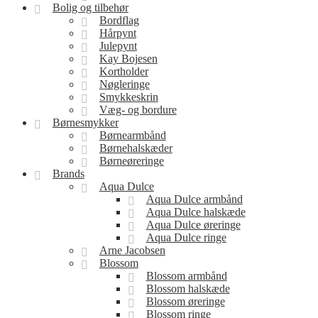
Bolig og tilbehør
Bordflag
Hårpynt
Julepynt
Kay Bojesen
Kortholder
Nøgleringe
Smykkeskrin
Væg- og bordure
Børnesmykker
Børnearmbånd
Børnehalskæder
Børneøreringe
Brands
Aqua Dulce
Aqua Dulce armbånd
Aqua Dulce halskæde
Aqua Dulce øreringe
Aqua Dulce ringe
Arne Jacobsen
Blossom
Blossom armbånd
Blossom halskæde
Blossom øreringe
Blossom ringe