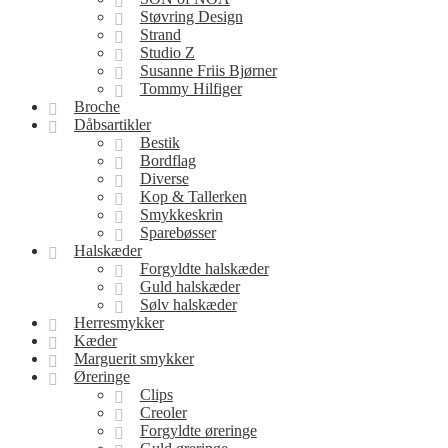
Støvring Design
Strand
Studio Z
Susanne Friis Bjørner
Tommy Hilfiger
Broche
Dåbsartikler
Bestik
Bordflag
Diverse
Kop & Tallerken
Smykkeskrin
Sparebøsser
Halskæder
Forgyldte halskæder
Guld halskæder
Sølv halskæder
Herresmykker
Kæder
Marguerit smykker
Øreringe
Clips
Creoler
Forgyldte øreringe