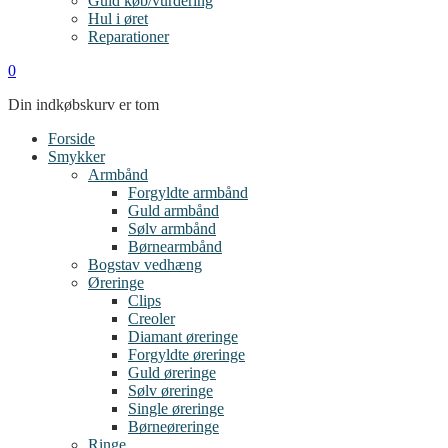
Guld køb/vurdering
Hul i øret
Reparationer
0
Din indkøbskurv er tom
Forside
Smykker
Armbånd
Forgyldte armbånd
Guld armbånd
Sølv armbånd
Børnearmbånd
Bogstav vedhæng
Øreringe
Clips
Creoler
Diamant øreringe
Forgyldte øreringe
Guld øreringe
Sølv øreringe
Single øreringe
Børneøreringe
Ringe