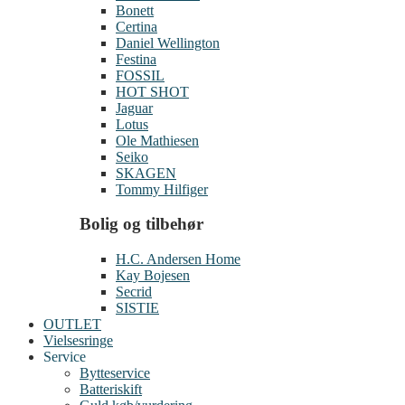
Bonett
Certina
Daniel Wellington
Festina
FOSSIL
HOT SHOT
Jaguar
Lotus
Ole Mathiesen
Seiko
SKAGEN
Tommy Hilfiger
Bolig og tilbehør
H.C. Andersen Home
Kay Bojesen
Secrid
SISTIE
OUTLET
Vielsesringe
Service
Bytteservice
Batteriskift