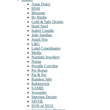
Aqua Dulce
BNH
Blossom
By Birdie
Guld & Sølv Design
Hard Steel
Izabel Camille
Julie Sandlau
Joanli Nor
L&G
Lund Copenhagen
Melfia
Nordahl Jewellery
Nuran
Pernille Corydon
Per Borup
Pia & Per
Randers Sølv
Rabinovich
SAMIE
Scrouples
Støvring Design
SISTIE
SON of NOA