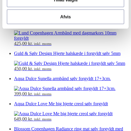
550,00
kr.
inkl. moms
Afvis
Lund Copenhagen Armbånd med dagmarkors 10mm forgyldt
425,00
kr.
inkl. moms
Guld & Sølv Design Hjerte halskæde i forgyldt sølv 5mm
450,00
kr.
inkl. moms
Aqua Dulce Sunella armbånd sølv forgyldt 17+3cm.
399,00
kr.
inkl. moms
Aqua Dulce Love Me big hjerte creol sølv forgyldt
649,00
kr.
inkl. moms
Blossom Copenhagen Radiance ring mat sølv forgyldt med