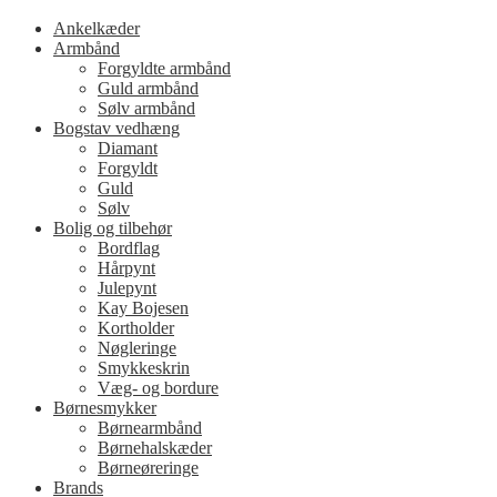
Ankelkæder
Armbånd
Forgyldte armbånd
Guld armbånd
Sølv armbånd
Bogstav vedhæng
Diamant
Forgyldt
Guld
Sølv
Bolig og tilbehør
Bordflag
Hårpynt
Julepynt
Kay Bojesen
Kortholder
Nøgleringe
Smykkeskrin
Væg- og bordure
Børnesmykker
Børnearmbånd
Børnehalskæder
Børneøreringe
Brands