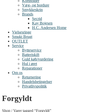
Kortholder
Væg- og bordure
Smykkeskrin
Brands
Secrid
Kay Bojesen
H.C. Andersen Home
Vielsesringe
Smukt Brugt
OUTLET
Service
Bytteservice
Batteriskift
Guld køb/vurdering
Hul i øret
Reparationer
Om os
Returnering
Handelsbetingelser
Privatlivspolitik
Forgyldt
Shop
/
Varer tagged “Forgyldt”