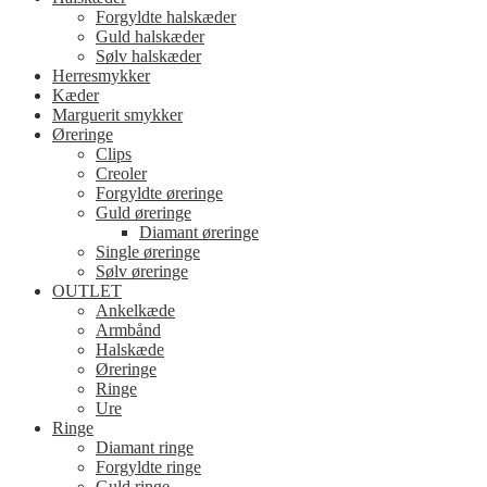
Forgyldte halskæder
Guld halskæder
Sølv halskæder
Herresmykker
Kæder
Marguerit smykker
Øreringe
Clips
Creoler
Forgyldte øreringe
Guld øreringe
Diamant øreringe
Single øreringe
Sølv øreringe
OUTLET
Ankelkæde
Armbånd
Halskæde
Øreringe
Ringe
Ure
Ringe
Diamant ringe
Forgyldte ringe
Guld ringe