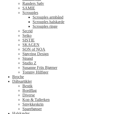
Randers Sølv
SAMIE
Scrouples
Scrouples armbånd
Scrouples halskæde
Scrouples ringe
Secrid
Seiko
SISTIE
SKAGEN
SON of NOA
Støvring Design
Strand
Studio Z
Susanne Friis Bjørner
Tommy Hilfiger
Broche
Dåbsartikler
Bestik
Bordflag
Diverse
Kop & Tallerken
Smykkeskrin
Sparebøsser
Halskæder