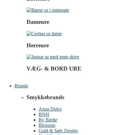
Dameure
Herreure
VÆG- & BORD URE
Brands
Smykkebrands
Aqua Dulce
BNH
By Birdie
Blossom
Guld & Sølv Design