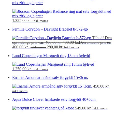
mix zirk. og hjerter
1.325,00
kr.
inkl. moms
Pernille Corydon – Daylight Bracelet b-572-gp
Tilbud!
Den
oprindelige pris var: 400,00 kr..
400,00
kr.
Den aktuelle pris er:
400,00 kr..
280,00
kr.
inkl. moms
inkl. moms
Lund Copenhagen Marguerit ring 18mm fg/hvid
1.250,00
kr.
inkl. moms
Enamel Amore armbånd sølv forgyldt 15+3cm.
450,00
kr.
inkl. moms
Aqua Dulce Clover halskæde sølv forgyldt 40+5cm.
549,00
kr.
inkl. moms