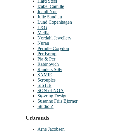
Hard Steel
Izabel Camille
Joanli Nor
Julie Sandlau
Lund Copenhagen
L&G
Melfia
Nordahl Jewellery
Nuran
Pernille Corydon
Per Borup
Pia & Per
Rabinovich
Randers Sølv
SAMIE
Scrouples
SISTIE
SON of NOA
Støvring Design
Susanne Friis Bjørner
Studio Z
Urbrands
Arne Jacobsen