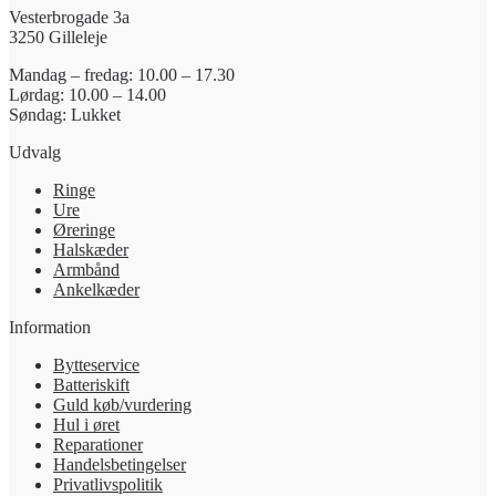
Vesterbrogade 3a
3250 Gilleleje
Mandag – fredag: 10.00 – 17.30
Lørdag: 10.00 – 14.00
Søndag: Lukket
Udvalg
Ringe
Ure
Øreringe
Halskæder
Armbånd
Ankelkæder
Information
Bytteservice
Batteriskift
Guld køb/vurdering
Hul i øret
Reparationer
Handelsbetingelser
Privatlivspolitik