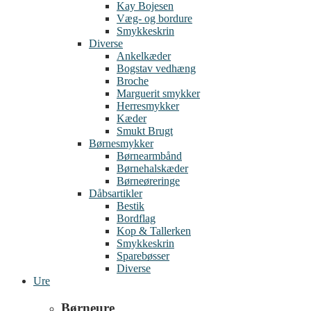
Kay Bojesen
Væg- og bordure
Smykkeskrin
Diverse
Ankelkæder
Bogstav vedhæng
Broche
Marguerit smykker
Herresmykker
Kæder
Smukt Brugt
Børnesmykker
Børnearmbånd
Børnehalskæder
Børneøreringe
Dåbsartikler
Bestik
Bordflag
Kop & Tallerken
Smykkeskrin
Sparebøsser
Diverse
Ure
Børneure