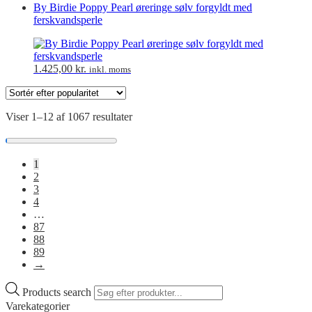
By Birdie Poppy Pearl øreringe sølv forgyldt med
ferskvandsperle
1.425,00
kr.
inkl. moms
Viser 1–12 af 1067 resultater
1
2
3
4
…
87
88
89
→
Products search
Varekategorier