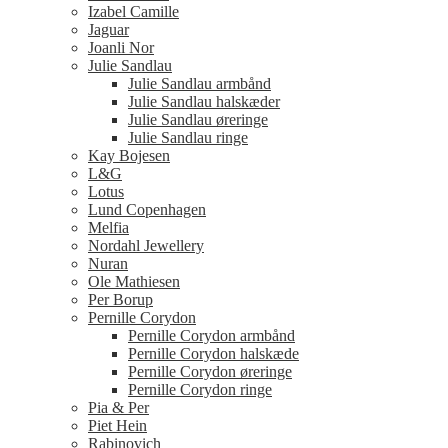
Izabel Camille
Jaguar
Joanli Nor
Julie Sandlau
Julie Sandlau armbånd
Julie Sandlau halskæder
Julie Sandlau øreringe
Julie Sandlau ringe
Kay Bojesen
L&G
Lotus
Lund Copenhagen
Melfia
Nordahl Jewellery
Nuran
Ole Mathiesen
Per Borup
Pernille Corydon
Pernille Corydon armbånd
Pernille Corydon halskæde
Pernille Corydon øreringe
Pernille Corydon ringe
Pia & Per
Piet Hein
Rabinovich