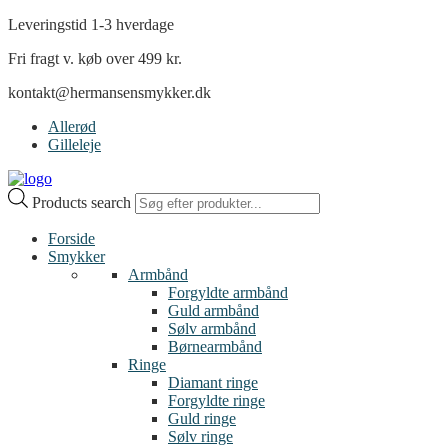
Leveringstid 1-3 hverdage
Fri fragt v. køb over 499 kr.
kontakt@hermansensmykker.dk
Allerød
Gilleleje
Products search
Forside
Smykker
Armbånd
Forgyldte armbånd
Guld armbånd
Sølv armbånd
Børnearmbånd
Ringe
Diamant ringe
Forgyldte ringe
Guld ringe
Sølv ringe