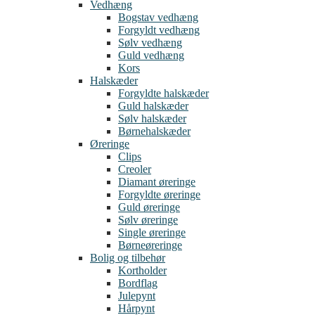
Vedhæng
Bogstav vedhæng
Forgyldt vedhæng
Sølv vedhæng
Guld vedhæng
Kors
Halskæder
Forgyldte halskæder
Guld halskæder
Sølv halskæder
Børnehalskæder
Øreringe
Clips
Creoler
Diamant øreringe
Forgyldte øreringe
Guld øreringe
Sølv øreringe
Single øreringe
Børneøreringe
Bolig og tilbehør
Kortholder
Bordflag
Julepynt
Hårpynt