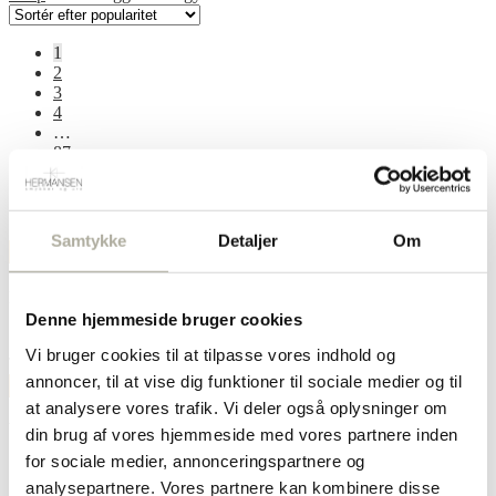
1
2
3
4
…
87
88
89
→
Samtykke
Detaljer
Om
Vis filtrering
468921
Ankelkæder
Armbånd
Automatik
Creol
Diamant
Forgyldt
Guld
Halskæder
Hvidguld
Kors
Denne hjemmeside bruger cookies
Ørekæde
Øreringe
Oxyderet
Perle
Ringe
Smartwatch
Sølv
Stål
Stjernetegn
Titanium
Vi bruger cookies til at tilpasse vores indhold og
Træfigurer
Ure
Vægur
Vækkeur
Vedhæng
annoncer, til at vise dig funktioner til sociale medier og til
at analysere vores trafik. Vi deler også oplysninger om
Varekategorier
din brug af vores hjemmeside med vores partnere inden
for sociale medier, annonceringspartnere og
Ankelkæder
analysepartnere. Vores partnere kan kombinere disse
Armbånd