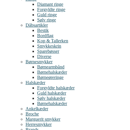
Diamant ringe
Forgyldte ringe
Guld ringe
Sølv ringe
Dåbsartikler
Bestik
Bordflag
Kop & Tallerken
Smykkeskrin
Sparebøsser
Diverse
Børnesmykker
Børnearmbånd
Børnehalskæder
Børneøreringe
Halskæder
Forgyldte halskæder
Guld halskæder
Sølv halskæder
Børnehalskæder
Ankelkæder
Broche
Marguerit smykker
Herresmykker
Brands