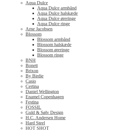
Aqua Dulce
Aqua Dulce armbånd
Aqua Dulce halskæde
Aqua Dulce øreringe
Aqua Dulce ringe
Arne Jacobsen
Blossom
Blossom armbånd
Blossom halskæde
Blossom øreringe
Blossom ringe
BNH
Bonett
Brixon
By Birdie
Casio
Certina
Daniel Wellington
Enamel Copenhagen
Festina
FOSSIL
Guld & Sølv Design
H.C. Andersen Home
Hard Steel
HOT SHOT