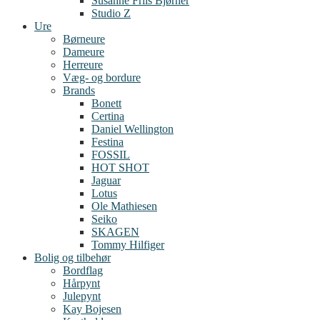
Susanne Friis Bjørner
Studio Z
Ure
Børneure
Dameure
Herreure
Væg- og bordure
Brands
Bonett
Certina
Daniel Wellington
Festina
FOSSIL
HOT SHOT
Jaguar
Lotus
Ole Mathiesen
Seiko
SKAGEN
Tommy Hilfiger
Bolig og tilbehør
Bordflag
Hårpynt
Julepynt
Kay Bojesen