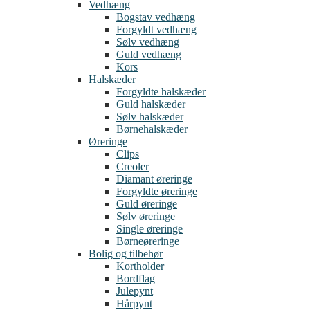
Vedhæng
Bogstav vedhæng
Forgyldt vedhæng
Sølv vedhæng
Guld vedhæng
Kors
Halskæder
Forgyldte halskæder
Guld halskæder
Sølv halskæder
Børnehalskæder
Øreringe
Clips
Creoler
Diamant øreringe
Forgyldte øreringe
Guld øreringe
Sølv øreringe
Single øreringe
Børneøreringe
Bolig og tilbehør
Kortholder
Bordflag
Julepynt
Hårpynt