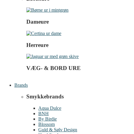
Dameure
Herreure
VÆG- & BORD URE
Brands
Smykkebrands
Aqua Dulce
BNH
By Birdie
Blossom
Guld & Sølv Design