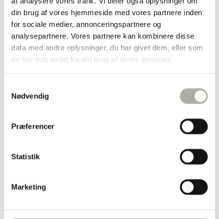
at analysere vores trafik. Vi deler også oplysninger om
Diamant ringe
din brug af vores hjemmeside med vores partnere inden
Forgyldte ringe
for sociale medier, annonceringspartnere og
Guld ringe
Sølv ringe
analysepartnere. Vores partnere kan kombinere disse
Dåbsartikler
data med andre oplysninger, du har givet dem, eller som
Bestik
de har indsamlet fra din brug af deres tjenester.
Bordflag
Kop & Tallerken
Smykkeskrin
Samtykkevalg
Sparebøsser
Diverse
Nødvendig
Børnesmykker
Børnearmbånd
Børnehalskæder
Præferencer
Børneøreringe
Halskæder
Forgyldte halskæder
Statistik
Guld halskæder
Sølv halskæder
Børnehalskæder
Ankelkæder
Marketing
Broche
Marguerit smykker
Herresmykker
Brands