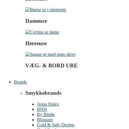
Dameure
Herreure
VÆG- & BORD URE
Brands
Smykkebrands
Aqua Dulce
BNH
By Birdie
Blossom
Guld & Sølv Design