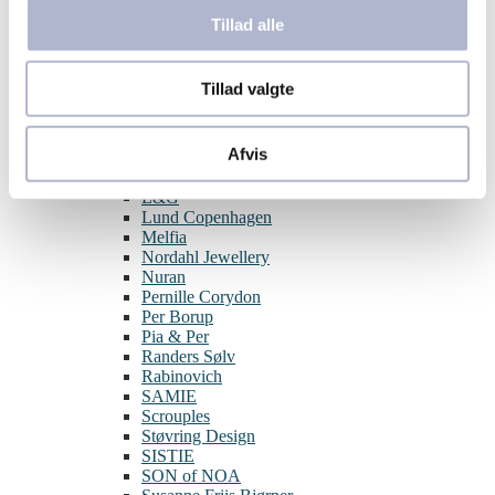
Aqua Dulce
Tillad alle
BNH
Blossom
By Birdie
Tillad valgte
Guld & Sølv Design
Hard Steel
Izabel Camille
Afvis
Julie Sandlau
Joanli Nor
L&G
Lund Copenhagen
Melfia
Nordahl Jewellery
Nuran
Pernille Corydon
Per Borup
Pia & Per
Randers Sølv
Rabinovich
SAMIE
Scrouples
Støvring Design
SISTIE
SON of NOA