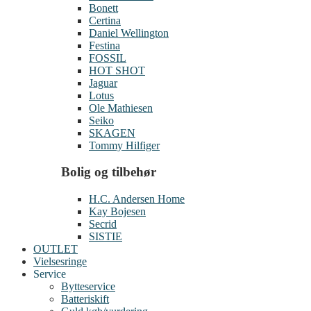
Bonett
Certina
Daniel Wellington
Festina
FOSSIL
HOT SHOT
Jaguar
Lotus
Ole Mathiesen
Seiko
SKAGEN
Tommy Hilfiger
Bolig og tilbehør
H.C. Andersen Home
Kay Bojesen
Secrid
SISTIE
OUTLET
Vielsesringe
Service
Bytteservice
Batteriskift