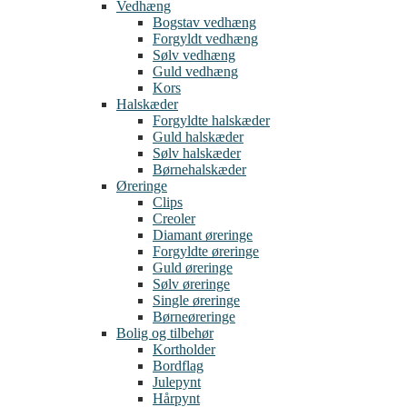
Vedhæng
Bogstav vedhæng
Forgyldt vedhæng
Sølv vedhæng
Guld vedhæng
Kors
Halskæder
Forgyldte halskæder
Guld halskæder
Sølv halskæder
Børnehalskæder
Øreringe
Clips
Creoler
Diamant øreringe
Forgyldte øreringe
Guld øreringe
Sølv øreringe
Single øreringe
Børneøreringe
Bolig og tilbehør
Kortholder
Bordflag
Julepynt
Hårpynt