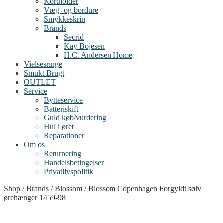
Kortholder
Væg- og bordure
Smykkeskrin
Brands
Secrid
Kay Bojesen
H.C. Andersen Home
Vielsesringe
Smukt Brugt
OUTLET
Service
Bytteservice
Batteriskift
Guld køb/vurdering
Hul i øret
Reparationer
Om os
Returnering
Handelsbetingelser
Privatlivspolitik
Shop
/
Brands
/
Blossom
/
Blossom Copenhagen Forgyldt sølv
ørehænger 1459-98