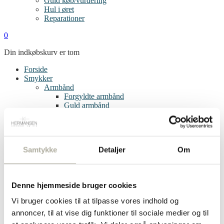
Guld køb/vurdering
Hul i øret
Reparationer
0
Din indkøbskurv er tom
Forside
Smykker
Armbånd
Forgyldte armbånd
Guld armbånd
Sølv armbånd
Børnearmbånd
Bogstav vedhæng
Øreringe
Samtykke
Detaljer
Om
Clips
Creoler
Diamant øreringe
Forgyldte øreringe
Denne hjemmeside bruger cookies
Guld øreringe
Sølv øreringe
Vi bruger cookies til at tilpasse vores indhold og
Single øreringe
annoncer, til at vise dig funktioner til sociale medier og til
Børneøreringe
Ringe