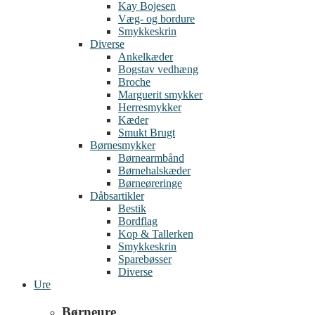
Kay Bojesen
Væg- og bordure
Smykkeskrin
Diverse
Ankelkæder
Bogstav vedhæng
Broche
Marguerit smykker
Herresmykker
Kæder
Smukt Brugt
Børnesmykker
Børnearmbånd
Børnehalskæder
Børneøreringe
Dåbsartikler
Bestik
Bordflag
Kop & Tallerken
Smykkeskrin
Sparebøsser
Diverse
Ure
Børneure