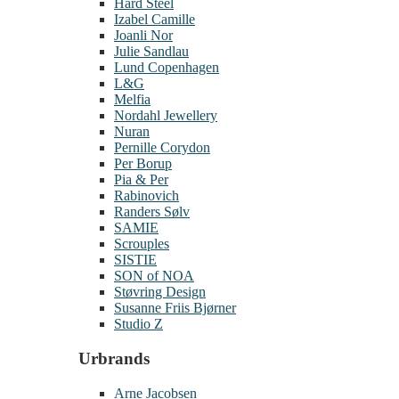
Hard Steel
Izabel Camille
Joanli Nor
Julie Sandlau
Lund Copenhagen
L&G
Melfia
Nordahl Jewellery
Nuran
Pernille Corydon
Per Borup
Pia & Per
Rabinovich
Randers Sølv
SAMIE
Scrouples
SISTIE
SON of NOA
Støvring Design
Susanne Friis Bjørner
Studio Z
Urbrands
Arne Jacobsen