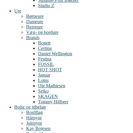
Susanne Friis Bjørner
Studio Z
Ure
Børneure
Dameure
Herreure
Væg- og bordure
Brands
Bonett
Certina
Daniel Wellington
Festina
FOSSIL
HOT SHOT
Jaguar
Lotus
Ole Mathiesen
Seiko
SKAGEN
Tommy Hilfiger
Bolig og tilbehør
Bordflag
Hårpynt
Julepynt
Kay Bojesen