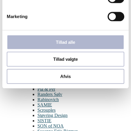
Aqua Dulce
BNH
Blossom
Marketing
By Birdie
Guld & Sølv Design
Hard Steel
Izabel Camille
Julie Sandlau
Tillad alle
Joanli Nor
L&G
Lund Copenhagen
Tillad valgte
Melfia
Nordahl Jewellery
Nuran
Afvis
Pernille Corydon
Per Borup
Pia & Per
Randers Sølv
Rabinovich
SAMIE
Scrouples
Støvring Design
SISTIE
SON of NOA