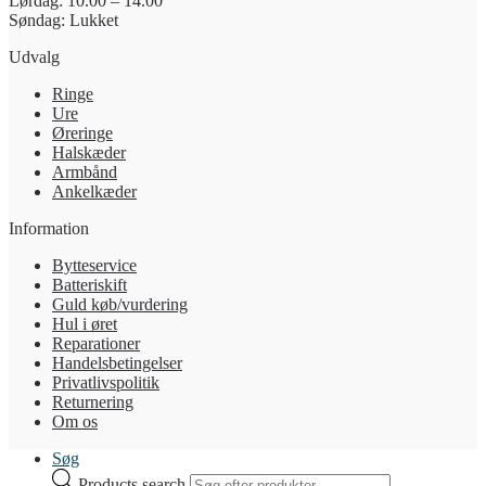
Lørdag: 10.00 – 14.00
Søndag: Lukket
Udvalg
Ringe
Ure
Øreringe
Halskæder
Armbånd
Ankelkæder
Information
Bytteservice
Batteriskift
Guld køb/vurdering
Hul i øret
Reparationer
Handelsbetingelser
Privatlivspolitik
Returnering
Om os
Søg
Products search