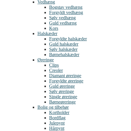
Vedhæng
Bogstav vedhæng
Forgyldt vedhæng
Sølv vedhæng
Guld vedhæng
Kors
Halskæder
Forgyldte halskæder
Guld halskæder
Sølv halskæder
Børnehalskæder
Øreringe
Clips
Creoler
Diamant øreringe
Forgyldte øreringe
Guld øreringe
Sølv øreringe
Single øreringe
Børneøreringe
Bolig og tilbehør
Kortholder
Bordflag
Julepynt
Hårpynt