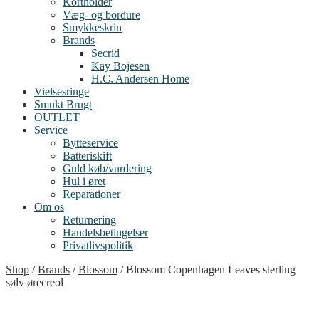
Kortholder
Væg- og bordure
Smykkeskrin
Brands
Secrid
Kay Bojesen
H.C. Andersen Home
Vielsesringe
Smukt Brugt
OUTLET
Service
Bytteservice
Batteriskift
Guld køb/vurdering
Hul i øret
Reparationer
Om os
Returnering
Handelsbetingelser
Privatlivspolitik
Shop
/
Brands
/
Blossom
/
Blossom Copenhagen Leaves sterling
sølv ørecreol