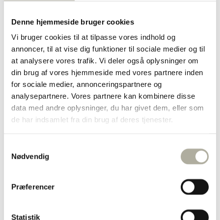
Diamant ringe
Forgyldte ringe
Denne hjemmeside bruger cookies
Guld ringe
Sølv ringe
Vi bruger cookies til at tilpasse vores indhold og
Dåbsartikler
annoncer, til at vise dig funktioner til sociale medier og til
Bestik
Bordflag
at analysere vores trafik. Vi deler også oplysninger om
Kop & Tallerken
din brug af vores hjemmeside med vores partnere inden
Smykkeskrin
for sociale medier, annonceringspartnere og
Sparebøsser
Diverse
analysepartnere. Vores partnere kan kombinere disse
Børnesmykker
data med andre oplysninger, du har givet dem, eller som
Børnearmbånd
de har indsamlet fra din brug af deres tjenester.
Børnehalskæder
Børneøreringe
Halskæder
Samtykkevalg
Forgyldte halskæder
Nødvendig
Guld halskæder
Sølv halskæder
Børnehalskæder
Ankelkæder
Præferencer
Broche
Marguerit smykker
Herresmykker
Statistik
Brands