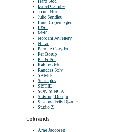
Hard Steel
Izabel Camille
Joanli Nor
Julie Sandlau
Lund Copenhagen
L&G
Melfia
Nordahl Jewellery
Nuran
Pernille Corydon
Per Borup
Pia & Per
Rabinovich
Randers Sølv
SAMIE
Scrouples
SISTIE
SON of NOA
Støvring Design
Susanne Friis Bjørner
Studio Z
Urbrands
Arne Jacobsen