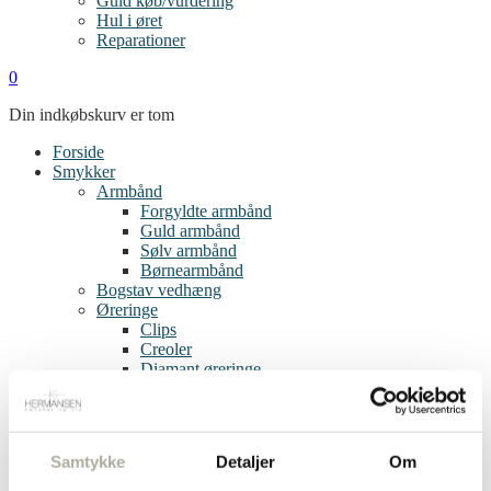
Guld køb/vurdering
Hul i øret
Reparationer
0
Din indkøbskurv er tom
Forside
Smykker
Armbånd
Forgyldte armbånd
Guld armbånd
Sølv armbånd
Børnearmbånd
Bogstav vedhæng
Øreringe
Clips
Creoler
Diamant øreringe
Forgyldte øreringe
Guld øreringe
Sølv øreringe
Single øreringe
Samtykke
Detaljer
Om
Børneøreringe
Ringe