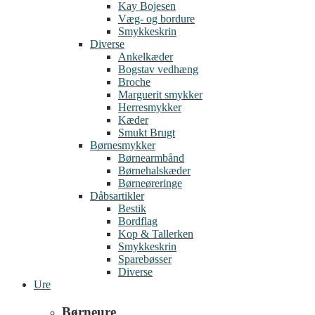
Kay Bojesen
Væg- og bordure
Smykkeskrin
Diverse
Ankelkæder
Bogstav vedhæng
Broche
Marguerit smykker
Herresmykker
Kæder
Smukt Brugt
Børnesmykker
Børnearmbånd
Børnehalskæder
Børneøreringe
Dåbsartikler
Bestik
Bordflag
Kop & Tallerken
Smykkeskrin
Sparebøsser
Diverse
Ure
Børneure