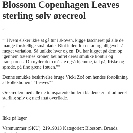
Blossom Copenhagen Leaves
sterling sølv ørecreol
“
“”Hvem elsker ikke at gå tur i skoven, kigge fascineret på alle de
mange forskellige små blade. Blot inden for en art og alligevel så
meget variation. Så unikke hver og en. Du har kigget på dem op
igennem træernes kroner, beundret deres smukke kontur og
transparens. Du nyder dem måske også hjemme, tæt på, friske og
sprøde, på fine grene i stuen.””
Denne smukke beskrivelse bruge Vicki Zoé om hendes fortolkning
af kollektionen “”Leaves””
Ørecreolen med alle de transparente huller i bladene er i rhodineret
sterling sølv og med mat overflade.
“
Ikke på lager
Varenummer (SKU):
21919013
Kategorier:
Blossom
,
Brands
,