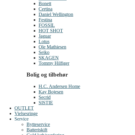
Bonett
Certina
Daniel Wellington
Festina
FOSSIL
HOT SHOT
Jaguar
Lotus
Ole Mathiesen
Seiko
SKAGEN
Tommy Hilfiger
Bolig og tilbehør
H.C. Andersen Home
Kay Bojesen
Secrid
SISTIE
OUTLET
Vielsesringe
Service
Bytteservice
Batteriskift