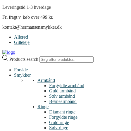
Leveringstid 1-3 hverdage
Fri fragt v. køb over 499 kr.
kontakt@hermansensmykker.dk
Allerød
Gilleleje
Products search
Forside
Smykker
Armbånd
Forgyldte armbånd
Guld armbånd
Sølv armbånd
Børnearmbånd
Ringe
Diamant ringe
Forgyldte ringe
Guld ringe
Sølv ringe