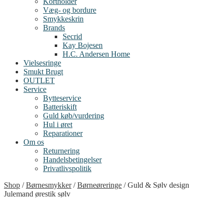
Kortholder
Væg- og bordure
Smykkeskrin
Brands
Secrid
Kay Bojesen
H.C. Andersen Home
Vielsesringe
Smukt Brugt
OUTLET
Service
Bytteservice
Batteriskift
Guld køb/vurdering
Hul i øret
Reparationer
Om os
Returnering
Handelsbetingelser
Privatlivspolitik
Shop
/
Børnesmykker
/
Børneøreringe
/
Guld & Sølv design
Julemand ørestik sølv