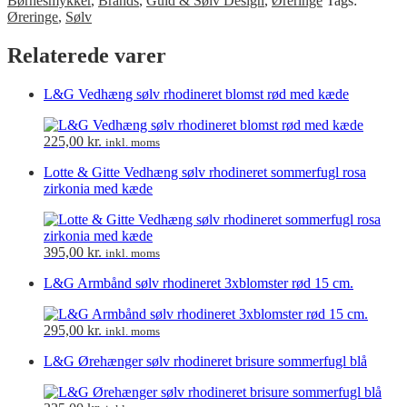
Børnesmykker
,
Brands
,
Guld & Sølv Design
,
Øreringe
Tags:
Øreringe
,
Sølv
Relaterede varer
L&G Vedhæng sølv rhodineret blomst rød med kæde
225,00
kr.
inkl. moms
Lotte & Gitte Vedhæng sølv rhodineret sommerfugl rosa
zirkonia med kæde
395,00
kr.
inkl. moms
L&G Armbånd sølv rhodineret 3xblomster rød 15 cm.
295,00
kr.
inkl. moms
L&G Ørehænger sølv rhodineret brisure sommerfugl blå