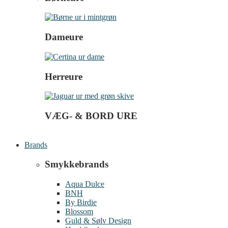
Dameure
Herreure
VÆG- & BORD URE
Brands
Smykkebrands
Aqua Dulce
BNH
By Birdie
Blossom
Guld & Sølv Design