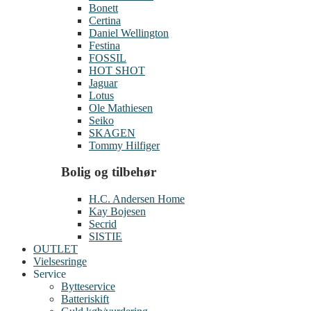
Bonett
Certina
Daniel Wellington
Festina
FOSSIL
HOT SHOT
Jaguar
Lotus
Ole Mathiesen
Seiko
SKAGEN
Tommy Hilfiger
Bolig og tilbehør
H.C. Andersen Home
Kay Bojesen
Secrid
SISTIE
OUTLET
Vielsesringe
Service
Bytteservice
Batteriskift