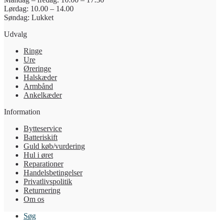
Lørdag: 10.00 – 14.00
Søndag: Lukket
Udvalg
Ringe
Ure
Øreringe
Halskæder
Armbånd
Ankelkæder
Information
Bytteservice
Batteriskift
Guld køb/vurdering
Hul i øret
Reparationer
Handelsbetingelser
Privatlivspolitik
Returnering
Om os
Søg