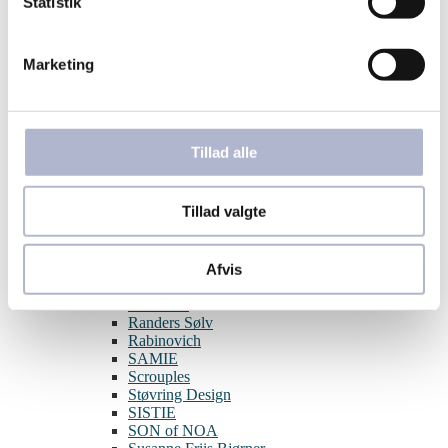
Statistik
Aqua Dulce
BNH
Blossom
Marketing
By Birdie
Guld & Sølv Design
Hard Steel
Izabel Camille
Julie Sandlau
Tillad alle
Joanli Nor
L&G
Lund Copenhagen
Tillad valgte
Melfia
Nordahl Jewellery
Nuran
Pernille Corydon
Afvis
Per Borup
Pia & Per
Randers Sølv
Rabinovich
SAMIE
Scrouples
Støvring Design
SISTIE
SON of NOA