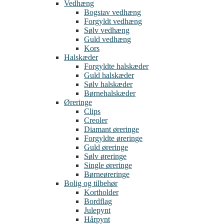
Vedhæng
Bogstav vedhæng
Forgyldt vedhæng
Sølv vedhæng
Guld vedhæng
Kors
Halskæder
Forgyldte halskæder
Guld halskæder
Sølv halskæder
Børnehalskæder
Øreringe
Clips
Creoler
Diamant øreringe
Forgyldte øreringe
Guld øreringe
Sølv øreringe
Single øreringe
Børneøreringe
Bolig og tilbehør
Kortholder
Bordflag
Julepynt
Hårpynt