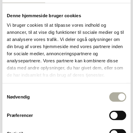
Diamant ringe
Forgyldte ringe
Guld ringe
Denne hjemmeside bruger cookies
Sølv ringe
Vi bruger cookies til at tilpasse vores indhold og
Dåbsartikler
Bestik
annoncer, til at vise dig funktioner til sociale medier og til
Bordflag
at analysere vores trafik. Vi deler også oplysninger om
Kop & Tallerken
din brug af vores hjemmeside med vores partnere inden
Smykkeskrin
Sparebøsser
for sociale medier, annonceringspartnere og
Diverse
analysepartnere. Vores partnere kan kombinere disse
Børnesmykker
data med andre oplysninger, du har givet dem, eller som
Børnearmbånd
Børnehalskæder
de har indsamlet fra din brug af deres tjenester.
Børneøreringe
Halskæder
Forgyldte halskæder
Samtykkevalg
Guld halskæder
Nødvendig
Sølv halskæder
Børnehalskæder
Ankelkæder
Præferencer
Broche
Marguerit smykker
Herresmykker
Brands