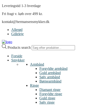
Leveringstid 1-3 hverdage
Fri fragt v. køb over 499 kr.
kontakt@hermansensmykker.dk
Allerød
Gilleleje
Products search
Forside
Smykker
Armbånd
Forgyldte armbånd
Guld armbånd
Sølv armbånd
Børnearmbånd
Ringe
Diamant ringe
Forgyldte ringe
Guld ringe
Sølv ringe