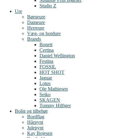
Susanne Friis Bjørner
Studio Z
Ure
Børneure
Dameure
Herreure
Væg- og bordure
Brands
Bonett
Certina
Daniel Wellington
Festina
FOSSIL
HOT SHOT
Jaguar
Lotus
Ole Mathiesen
Seiko
SKAGEN
Tommy Hilfiger
Bolig og tilbehør
Bordflag
Hårpynt
Julepynt
Kay Bojesen