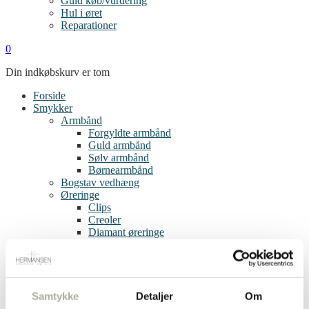
Guld køb/vurdering
Hul i øret
Reparationer
0
Din indkøbskurv er tom
Forside
Smykker
Armbånd
Forgyldte armbånd
Guld armbånd
Sølv armbånd
Børnearmbånd
Bogstav vedhæng
Øreringe
Clips
Creoler
Diamant øreringe
Forgyldte øreringe
Guld øreringe
Sølv øreringe
Single øreringe
Børneøreringe
Samtykke
Detaljer
Om
Ringe