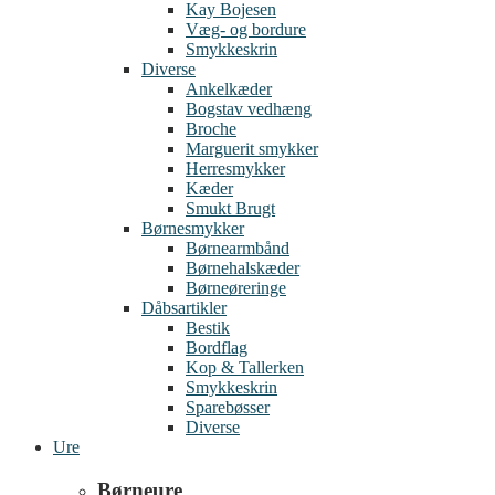
Kay Bojesen
Væg- og bordure
Smykkeskrin
Diverse
Ankelkæder
Bogstav vedhæng
Broche
Marguerit smykker
Herresmykker
Kæder
Smukt Brugt
Børnesmykker
Børnearmbånd
Børnehalskæder
Børneøreringe
Dåbsartikler
Bestik
Bordflag
Kop & Tallerken
Smykkeskrin
Sparebøsser
Diverse
Ure
Børneure