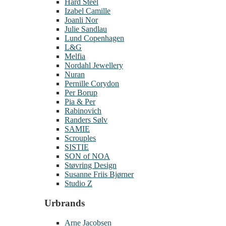
Hard Steel
Izabel Camille
Joanli Nor
Julie Sandlau
Lund Copenhagen
L&G
Melfia
Nordahl Jewellery
Nuran
Pernille Corydon
Per Borup
Pia & Per
Rabinovich
Randers Sølv
SAMIE
Scrouples
SISTIE
SON of NOA
Støvring Design
Susanne Friis Bjørner
Studio Z
Urbrands
Arne Jacobsen