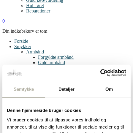
Guld køb/vurdering
Hul i øret
Reparationer
0
Din indkøbskurv er tom
Forside
Smykker
Armbånd
Forgyldte armbånd
Guld armbånd
Sølv armbånd
Børnearmbånd
Bogstav vedhæng
Øreringe
Samtykke
Detaljer
Om
Clips
Creoler
Diamant øreringe
Forgyldte øreringe
Denne hjemmeside bruger cookies
Guld øreringe
Sølv øreringe
Vi bruger cookies til at tilpasse vores indhold og
Single øreringe
Børneøreringe
annoncer, til at vise dig funktioner til sociale medier og til
Ringe