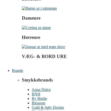
Dameure
Herreure
VÆG- & BORD URE
Brands
Smykkebrands
Aqua Dulce
BNH
By Birdie
Blossom
Guld & Sølv Design