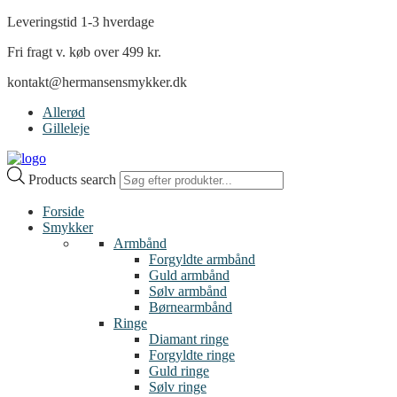
Leveringstid 1-3 hverdage
Fri fragt v. køb over 499 kr.
kontakt@hermansensmykker.dk
Allerød
Gilleleje
Products search
Forside
Smykker
Armbånd
Forgyldte armbånd
Guld armbånd
Sølv armbånd
Børnearmbånd
Ringe
Diamant ringe
Forgyldte ringe
Guld ringe
Sølv ringe