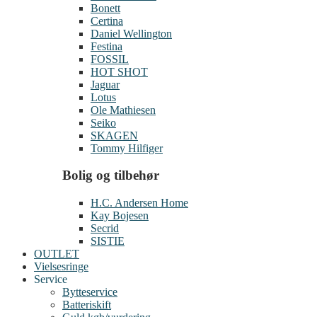
Bonett
Certina
Daniel Wellington
Festina
FOSSIL
HOT SHOT
Jaguar
Lotus
Ole Mathiesen
Seiko
SKAGEN
Tommy Hilfiger
Bolig og tilbehør
H.C. Andersen Home
Kay Bojesen
Secrid
SISTIE
OUTLET
Vielsesringe
Service
Bytteservice
Batteriskift