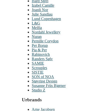
Hard Steel
Izabel Camille
Joanli Nor
Julie Sandlau
Lund Copenhagen
L&G
Melfia
Nordahl Jewellery
Nuran
Pernille Corydon
Per Borup
Pia & Per
Rabinovich
Randers Sølv
SAMIE
Scrouples
SISTIE
SON of NOA
Støvring Design
Susanne Friis Bjørner
Studio Z
Urbrands
Arne Jacobsen