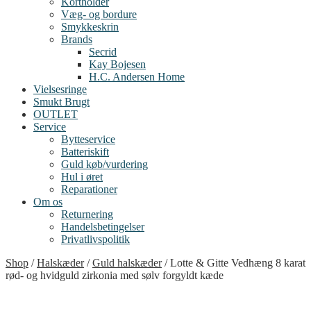
Kortholder
Væg- og bordure
Smykkeskrin
Brands
Secrid
Kay Bojesen
H.C. Andersen Home
Vielsesringe
Smukt Brugt
OUTLET
Service
Bytteservice
Batteriskift
Guld køb/vurdering
Hul i øret
Reparationer
Om os
Returnering
Handelsbetingelser
Privatlivspolitik
Shop
/
Halskæder
/
Guld halskæder
/
Lotte & Gitte Vedhæng 8 karat
rød- og hvidguld zirkonia med sølv forgyldt kæde