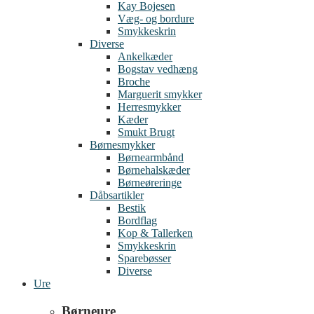
Kay Bojesen
Væg- og bordure
Smykkeskrin
Diverse
Ankelkæder
Bogstav vedhæng
Broche
Marguerit smykker
Herresmykker
Kæder
Smukt Brugt
Børnesmykker
Børnearmbånd
Børnehalskæder
Børneøreringe
Dåbsartikler
Bestik
Bordflag
Kop & Tallerken
Smykkeskrin
Sparebøsser
Diverse
Ure
Børneure