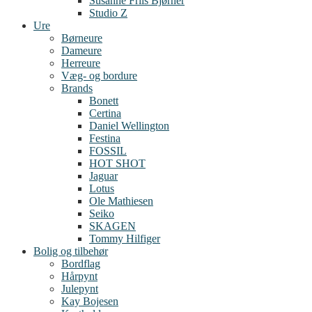
Susanne Friis Bjørner
Studio Z
Ure
Børneure
Dameure
Herreure
Væg- og bordure
Brands
Bonett
Certina
Daniel Wellington
Festina
FOSSIL
HOT SHOT
Jaguar
Lotus
Ole Mathiesen
Seiko
SKAGEN
Tommy Hilfiger
Bolig og tilbehør
Bordflag
Hårpynt
Julepynt
Kay Bojesen