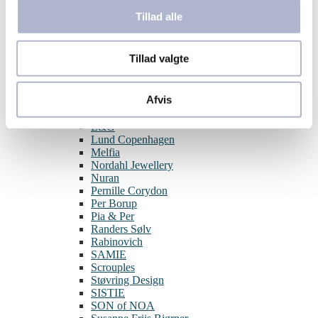
Aqua Dulce
Tillad alle
BNH
Blossom
By Birdie
Tillad valgte
Guld & Sølv Design
Hard Steel
Izabel Camille
Afvis
Julie Sandlau
Joanli Nor
L&G
Lund Copenhagen
Melfia
Nordahl Jewellery
Nuran
Pernille Corydon
Per Borup
Pia & Per
Randers Sølv
Rabinovich
SAMIE
Scrouples
Støvring Design
SISTIE
SON of NOA