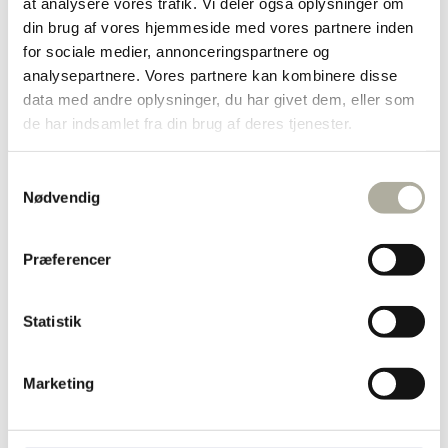
at analysere vores trafik. Vi deler også oplysninger om
Diamant ringe
din brug af vores hjemmeside med vores partnere inden
Forgyldte ringe
Guld ringe
for sociale medier, annonceringspartnere og
Sølv ringe
analysepartnere. Vores partnere kan kombinere disse
Dåbsartikler
data med andre oplysninger, du har givet dem, eller som
Bestik
Bordflag
de har indsamlet fra din brug af deres tjenester.
Kop & Tallerken
Smykkeskrin
Sparebøsser
Samtykkevalg
Diverse
Nødvendig
Børnesmykker
Børnearmbånd
Børnehalskæder
Præferencer
Børneøreringe
Halskæder
Forgyldte halskæder
Guld halskæder
Statistik
Sølv halskæder
Børnehalskæder
Ankelkæder
Marketing
Broche
Marguerit smykker
Herresmykker
Brands