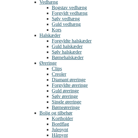
Vedhæng
Bogstav vedhæng
Forgyldt vedhæng
Sølv vedhæng
Guld vedhæng
Kors
Halskæder
Forgyldte halskæder
Guld halskæder
Sølv halskæder
Børnehalskæder
Øreringe
Clips
Creoler
Diamant øreringe
Forgyldte øreringe
Guld øreringe
Sølv øreringe
Single øreringe
Børneøreringe
Bolig og tilbehør
Kortholder
Bordflag
Julepynt
Hårpynt