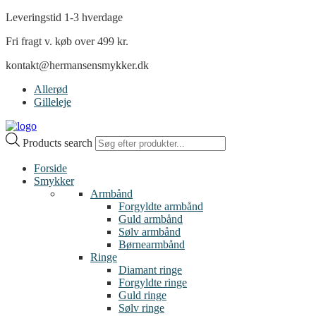
Leveringstid 1-3 hverdage
Fri fragt v. køb over 499 kr.
kontakt@hermansensmykker.dk
Allerød
Gilleleje
Products search
Forside
Smykker
Armbånd
Forgyldte armbånd
Guld armbånd
Sølv armbånd
Børnearmbånd
Ringe
Diamant ringe
Forgyldte ringe
Guld ringe
Sølv ringe