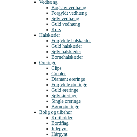
Vedhæng
Bogstav vedhæng
Forgyldt vedhæng
Sølv vedhæng
Guld vedhæng
Kors
Halskæder
Forgyldte halskæder
Guld halskæder
Sølv halskæder
Børnehalskæder
Øreringe
Clips
Creoler
Diamant øreringe
Forgyldte øreringe
Guld øreringe
Sølv øreringe
Single øreringe
Børneøreringe
Bolig og tilbehør
Kortholder
Bordflag
Julepynt
Hårpynt