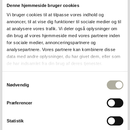
Diamant ringe
Denne hjemmeside bruger cookies
Forgyldte ringe
Vi bruger cookies til at tilpasse vores indhold og
Guld ringe
Sølv ringe
annoncer, til at vise dig funktioner til sociale medier og til
Dåbsartikler
at analysere vores trafik. Vi deler også oplysninger om
Bestik
din brug af vores hjemmeside med vores partnere inden
Bordflag
Kop & Tallerken
for sociale medier, annonceringspartnere og
Smykkeskrin
analysepartnere. Vores partnere kan kombinere disse
Sparebøsser
data med andre oplysninger, du har givet dem, eller som
Diverse
Børnesmykker
de har indsamlet fra din brug af deres tjenester.
Børnearmbånd
Børnehalskæder
Børneøreringe
Samtykkevalg
Halskæder
Nødvendig
Forgyldte halskæder
Guld halskæder
Sølv halskæder
Præferencer
Børnehalskæder
Ankelkæder
Broche
Marguerit smykker
Statistik
Herresmykker
Brands