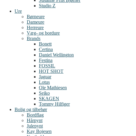
Susanne Friis Bjørner
Studio Z
Ure
Børneure
Dameure
Herreure
Væg- og bordure
Brands
Bonett
Certina
Daniel Wellington
Festina
FOSSIL
HOT SHOT
Jaguar
Lotus
Ole Mathiesen
Seiko
SKAGEN
Tommy Hilfiger
Bolig og tilbehør
Bordflag
Hårpynt
Julepynt
Kay Bojesen