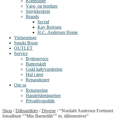
Kortholder
Væg- og bordure
Smykkeskrin
Brands
Secrid
Kay Bojesen
H.C. Andersen Home
Vielsesringe
Smukt Brugt
OUTLET
Service
Bytteservice
Batteriskift
Guld køb/vurdering
Hul i øret
Reparationer
Om os
Returnering
Handelsbetingelser
Privatlivspolitik
Shop
/
Dåbsartikler
/
Diverse
/
“Nordahl Andersen Fortinnet
fotoalbum “”Min Barnedåb”” m. dåbsmotiver”