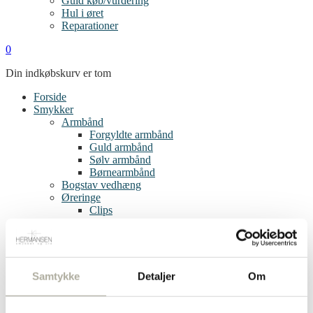
Guld køb/vurdering
Hul i øret
Reparationer
0
Din indkøbskurv er tom
Forside
Smykker
Armbånd
Forgyldte armbånd
Guld armbånd
Sølv armbånd
Børnearmbånd
Bogstav vedhæng
Øreringe
Clips
Creoler
Diamant øreringe
Forgyldte øreringe
Guld øreringe
Sølv øreringe
Samtykke
Detaljer
Om
Single øreringe
Børneøreringe
Ringe