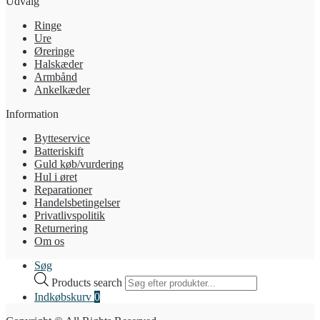
Udvalg
Ringe
Ure
Øreringe
Halskæder
Armbånd
Ankelkæder
Information
Bytteservice
Batteriskift
Guld køb/vurdering
Hul i øret
Reparationer
Handelsbetingelser
Privatlivspolitik
Returnering
Om os
Søg
Products search
Indkøbskurv
0