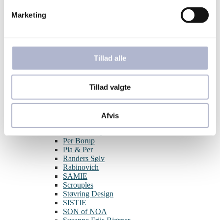
Aqua Dulce
Marketing
BNH
Blossom
By Birdie
Guld & Sølv Design
Hard Steel
Tillad alle
Izabel Camille
Julie Sandlau
Joanli Nor
Tillad valgte
L&G
Lund Copenhagen
Melfia
Nordahl Jewellery
Afvis
Nuran
Pernille Corydon
Per Borup
Pia & Per
Randers Sølv
Rabinovich
SAMIE
Scrouples
Støvring Design
SISTIE
SON of NOA