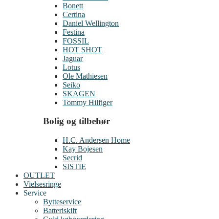
Bonett
Certina
Daniel Wellington
Festina
FOSSIL
HOT SHOT
Jaguar
Lotus
Ole Mathiesen
Seiko
SKAGEN
Tommy Hilfiger
Bolig og tilbehør
H.C. Andersen Home
Kay Bojesen
Secrid
SISTIE
OUTLET
Vielsesringe
Service
Bytteservice
Batteriskift