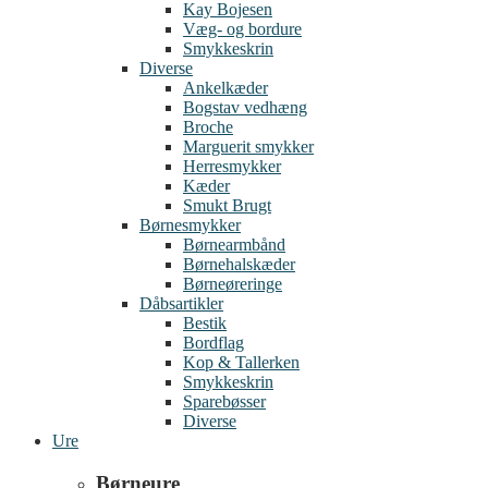
Kay Bojesen
Væg- og bordure
Smykkeskrin
Diverse
Ankelkæder
Bogstav vedhæng
Broche
Marguerit smykker
Herresmykker
Kæder
Smukt Brugt
Børnesmykker
Børnearmbånd
Børnehalskæder
Børneøreringe
Dåbsartikler
Bestik
Bordflag
Kop & Tallerken
Smykkeskrin
Sparebøsser
Diverse
Ure
Børneure