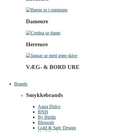
Dameure
Herreure
VÆG- & BORD URE
Brands
Smykkebrands
Aqua Dulce
BNH
By Birdie
Blossom
Guld & Sølv Design