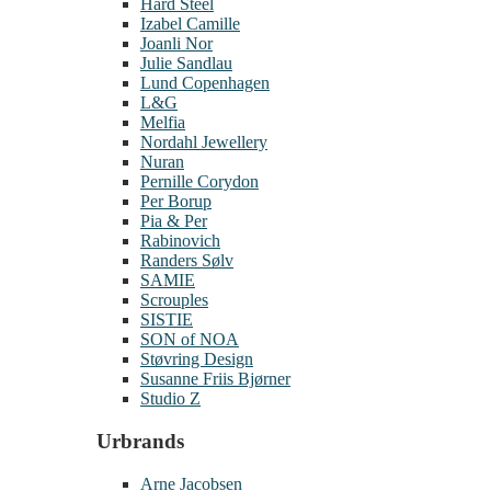
Hard Steel
Izabel Camille
Joanli Nor
Julie Sandlau
Lund Copenhagen
L&G
Melfia
Nordahl Jewellery
Nuran
Pernille Corydon
Per Borup
Pia & Per
Rabinovich
Randers Sølv
SAMIE
Scrouples
SISTIE
SON of NOA
Støvring Design
Susanne Friis Bjørner
Studio Z
Urbrands
Arne Jacobsen