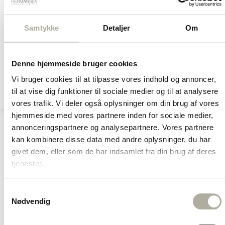
Guld køb/vurdering
Hul i øret
Samtykke
Detaljer
Om
Reparationer
Om os
Returnering
Denne hjemmeside bruger cookies
Handelsbetingelser
Vi bruger cookies til at tilpasse vores indhold og annoncer,
Privatlivspolitik
til at vise dig funktioner til sociale medier og til at analysere
vores trafik. Vi deler også oplysninger om din brug af vores
hjemmeside med vores partnere inden for sociale medier,
Shop
Dåbsartikler
annonceringspartnere og analysepartnere. Vores partnere
Sparebøsser
kan kombinere disse data med andre oplysninger, du har
Nordahl Andersen
givet dem, eller som de har indsamlet fra din brug af deres
Fortinnet sparebøsse Mumrikken
tjenester.
Nordahl Andersen Fortinnet
S
Nødvendig
a
sparebøsse Mumrikken
m