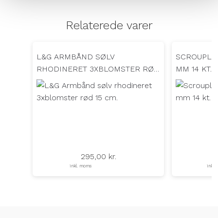
Relaterede varer
L&G ARMBÅND SØLV
SCROUPLES
RHODINERET 3XBLOMSTER RØD
MM 14 KT.
15 CM.
295,00
kr.
inkl. moms
inkl.