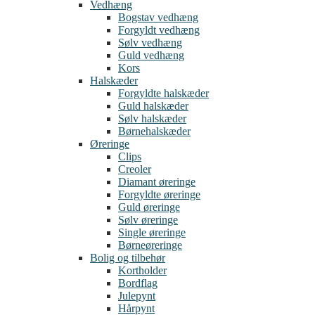
Vedhæng
Bogstav vedhæng
Forgyldt vedhæng
Sølv vedhæng
Guld vedhæng
Kors
Halskæder
Forgyldte halskæder
Guld halskæder
Sølv halskæder
Børnehalskæder
Øreringe
Clips
Creoler
Diamant øreringe
Forgyldte øreringe
Guld øreringe
Sølv øreringe
Single øreringe
Børneøreringe
Bolig og tilbehør
Kortholder
Bordflag
Julepynt
Hårpynt