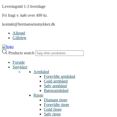
Leveringstid 1-3 hverdage
Fri fragt v. køb over 499 kr.
kontakt@hermansensmykker.dk
Allerød
Gilleleje
Products search
Forside
Smykker
Armbånd
Forgyldte armbånd
Guld armbånd
Sølv armbånd
Børnearmbånd
Ringe
Diamant ringe
Forgyldte ringe
Guld ringe
Sølv ringe