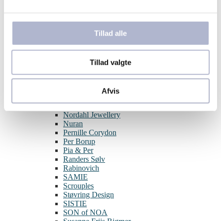
Aqua Dulce
BNH
Blossom
Tillad alle
By Birdie
Guld & Sølv Design
Hard Steel
Izabel Camille
Tillad valgte
Julie Sandlau
Joanli Nor
L&G
Afvis
Lund Copenhagen
Melfia
Nordahl Jewellery
Nuran
Pernille Corydon
Per Borup
Pia & Per
Randers Sølv
Rabinovich
SAMIE
Scrouples
Støvring Design
SISTIE
SON of NOA