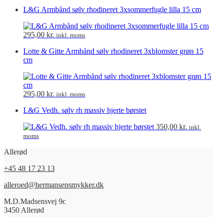
L&G Armbånd sølv rhodineret 3xsommerfugle lilla 15 cm
295,00
kr.
inkl. moms
Lotte & Gitte Armbånd sølv rhodineret 3xblomster grøn 15
cm
295,00
kr.
inkl. moms
L&G Vedh. sølv rh massiv hjerte børstet
350,00
kr.
inkl.
moms
Allerød
+45 48 17 23 13
alleroed@hermansensmykker.dk
M.D.Madsensvej 9c
3450 Allerød