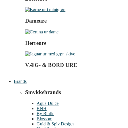
Dameure
Herreure
VÆG- & BORD URE
Brands
Smykkebrands
Aqua Dulce
BNH
By Birdie
Blossom
Guld & Sølv Design