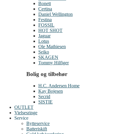
Bonett
Certina
Daniel Wellington
Festina
FOSSIL
HOT SHOT
Jaguar
Lotus
Ole Mathiesen
Seiko
SKAGEN
Tommy Hilfiger
Bolig og tilbehør
H.C. Andersen Home
Kay Bojesen
Secrid
SISTIE
OUTLET
Vielsesringe
Service
Bytteservice
Batteriskift