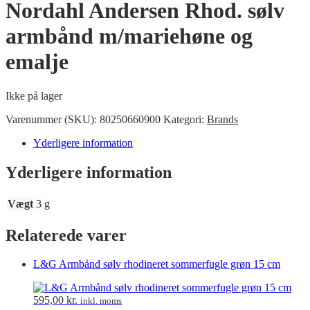
Nordahl Andersen Rhod. sølv
armbånd m/mariehøne og
emalje
Ikke på lager
Varenummer (SKU):
80250660900
Kategori:
Brands
Yderligere information
Yderligere information
Vægt
3 g
Relaterede varer
L&G Armbånd sølv rhodineret sommerfugle grøn 15 cm
595,00
kr.
inkl. moms