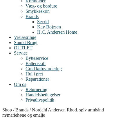
Kortholder
Væg- og bordure
Smykkeskrin
Brands
Secrid
Kay Bojesen
H.C. Andersen Home
Vielsesringe
Smukt Brugt
OUTLET
Service
Bytteservice
Batteriskift
Guld køb/vurdering
Hul i øret
Reparationer
Om os
Returnering
Handelsbetingelser
Privatlivspolitik
Shop
/
Brands
/
Nordahl Andersen Rhod. sølv armbånd
m/mariehøne og emalje