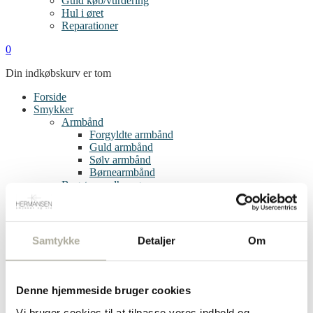
Guld køb/vurdering
Hul i øret
Reparationer
0
Din indkøbskurv er tom
Forside
Smykker
Armbånd
Forgyldte armbånd
Guld armbånd
Sølv armbånd
Børnearmbånd
Bogstav vedhæng
Øreringe
Clips
Creoler
Diamant øreringe
Samtykke
Detaljer
Om
Forgyldte øreringe
Guld øreringe
Sølv øreringe
Single øreringe
Denne hjemmeside bruger cookies
Børneøreringe
Ringe
Vi bruger cookies til at tilpasse vores indhold og