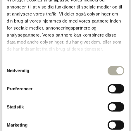
Diamant ringe
annoncer, til at vise dig funktioner til sociale medier og til
Forgyldte ringe
at analysere vores trafik. Vi deler også oplysninger om
Guld ringe
Sølv ringe
din brug af vores hjemmeside med vores partnere inden
Dåbsartikler
for sociale medier, annonceringspartnere og
Bestik
analysepartnere. Vores partnere kan kombinere disse
Bordflag
Kop & Tallerken
data med andre oplysninger, du har givet dem, eller som
Smykkeskrin
de har indsamlet fra din brug af deres tjenester.
Sparebøsser
Diverse
Børnesmykker
Samtykkevalg
Børnearmbånd
Nødvendig
Børnehalskæder
Børneøreringe
Halskæder
Forgyldte halskæder
Præferencer
Guld halskæder
Sølv halskæder
Børnehalskæder
Statistik
Ankelkæder
Broche
Marguerit smykker
Marketing
Herresmykker
Brands