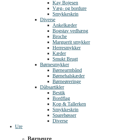
Kay Bojesen
Væg- og bordure
Smykkeskrin
Diverse
Ankelkæder
Bogstav vedhæng
Broche
Marguerit smykker
Herresmykker
Kæder
Smukt Brugt
Børnesmykker
Børnearmbånd
Børnehalskæder
Børneøreringe
Dåbsartikler
Bestik
Bordflag
Kop & Tallerken
Smykkeskrin
Sparebøsser
Diverse
Ure
Børneure