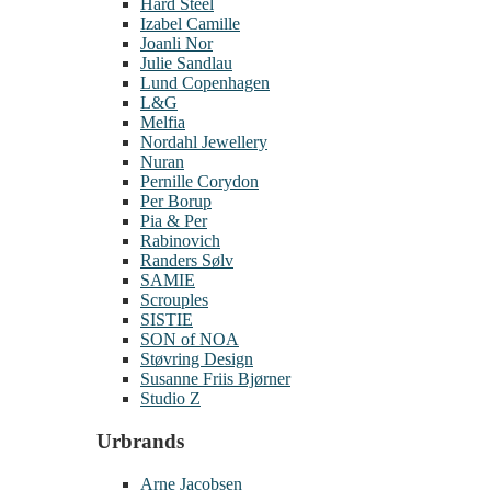
Hard Steel
Izabel Camille
Joanli Nor
Julie Sandlau
Lund Copenhagen
L&G
Melfia
Nordahl Jewellery
Nuran
Pernille Corydon
Per Borup
Pia & Per
Rabinovich
Randers Sølv
SAMIE
Scrouples
SISTIE
SON of NOA
Støvring Design
Susanne Friis Bjørner
Studio Z
Urbrands
Arne Jacobsen