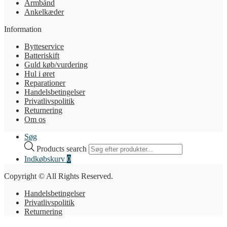
Armbånd
Ankelkæder
Information
Bytteservice
Batteriskift
Guld køb/vurdering
Hul i øret
Reparationer
Handelsbetingelser
Privatlivspolitik
Returnering
Om os
Søg
Products search
Indkøbskurv
0
Copyright © All Rights Reserved.
Handelsbetingelser
Privatlivspolitik
Returnering