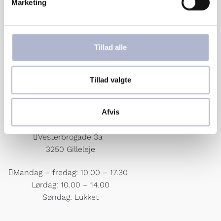
Marketing
a
OBS:
Sommerferie lukket i uge 29
l
g
Tillad alle
GILLELEJE
Tillad valgte
+45 48 30 02 44
Afvis
gilleleje@hermansensmykker.dk
Vesterbrogade 3a
3250 Gilleleje
Mandag – fredag: 10.00 – 17.30
Lørdag: 10.00 – 14.00
Søndag: Lukket