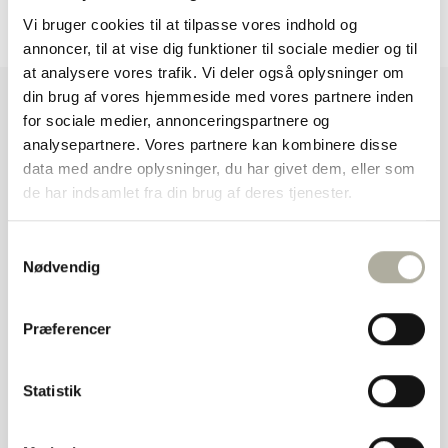
Studio Z
Vi bruger cookies til at tilpasse vores indhold og
annoncer, til at vise dig funktioner til sociale medier og til
at analysere vores trafik. Vi deler også oplysninger om
din brug af vores hjemmeside med vores partnere inden
for sociale medier, annonceringspartnere og
ALLERØD
analysepartnere. Vores partnere kan kombinere disse
data med andre oplysninger, du har givet dem, eller som
de har indsamlet fra din brug af deres tjenester.
+45 48 17 23 13
S
alleroed@hermansensmykker.dk
Nødvendig
a
m
M.D.Madsensvej 9c
t
3450 Allerød
Præferencer
y
k
Mandag – fredag: 10.00 – 18.00
k
Statistik
Lørdag: 10.00 – 14.00
e
Søndag: Lukket
v