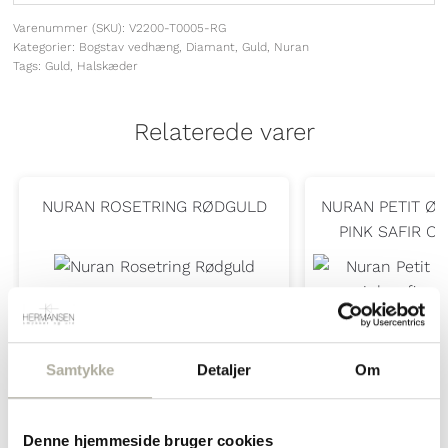
Varenummer (SKU):
V2200-T0005-RG
Randers Sølv
Kategorier:
Bogstav vedhæng
,
Diamant
,
Guld
,
Nuran
Tags:
Guld
,
Halskæder
Rabinovich
Relaterede varer
SAMIE
Scrouples
NURAN ROSETRING RØDGULD
NURAN PETIT Ø
PINK SAFIR O
Støvring Design
SISTIE
SON of NOA
Samtykke
Detaljer
Om
Susanne Friis Bjørner
26.325,00
kr.
7.400
inkl. moms
inkl. 
Denne hjemmeside bruger cookies