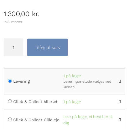
Broche
Joanli Nor
Ole Mathiesen
1.300,00
kr.
inkl. moms
Marguerit smykker
L&G
Seiko
Herresmykker
Lund Copenhagen
SKAGEN
Tilføj til kurv
Brands
Melfia
Tommy Hilfiger
Nordahl Jewellery
1 på lager
Levering
Leveringsmetode vælges ved
Nuran
kassen
Pernille Corydon
Click & Collect Allerød
1 på lager
Per Borup
Ikke på lager, vi bestiller til
Click & Collect Gilleleje
dig
Pia & Per