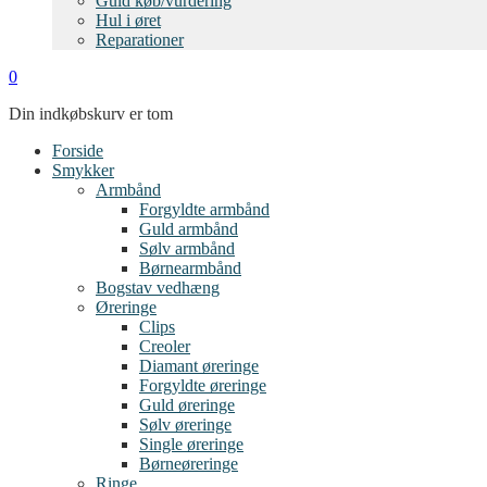
Guld køb/vurdering
Hul i øret
Reparationer
0
Din indkøbskurv er tom
Forside
Smykker
Armbånd
Forgyldte armbånd
Guld armbånd
Sølv armbånd
Børnearmbånd
Bogstav vedhæng
Øreringe
Clips
Creoler
Diamant øreringe
Forgyldte øreringe
Guld øreringe
Sølv øreringe
Single øreringe
Børneøreringe
Ringe