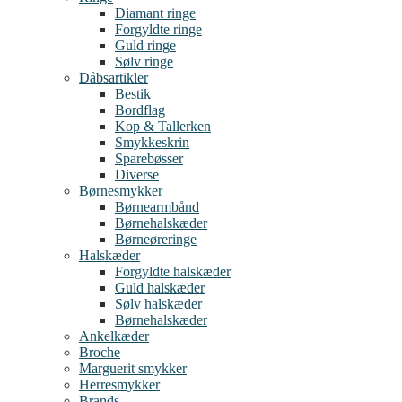
Diamant ringe
Forgyldte ringe
Guld ringe
Sølv ringe
Dåbsartikler
Bestik
Bordflag
Kop & Tallerken
Smykkeskrin
Sparebøsser
Diverse
Børnesmykker
Børnearmbånd
Børnehalskæder
Børneøreringe
Halskæder
Forgyldte halskæder
Guld halskæder
Sølv halskæder
Børnehalskæder
Ankelkæder
Broche
Marguerit smykker
Herresmykker
Brands