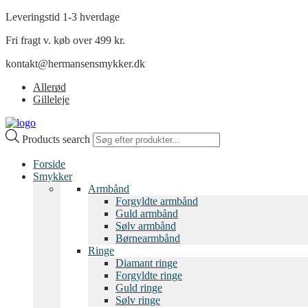
Leveringstid 1-3 hverdage
Fri fragt v. køb over 499 kr.
kontakt@hermansensmykker.dk
Allerød
Gilleleje
Products search
Forside
Smykker
Armbånd
Forgyldte armbånd
Guld armbånd
Sølv armbånd
Børnearmbånd
Ringe
Diamant ringe
Forgyldte ringe
Guld ringe
Sølv ringe