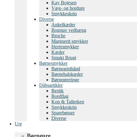
Kay Bojesen
Væg- og bordure
Smykkeskrin
Diverse
Ankelkæder
Bogstav vedhæng
Broche
Marguerit smykker
Herresmykker
Kæder
Smukt Brugt
Børnesmykker
Børnearmbånd
Børnehalskæder
Børneøreringe
Dåbsartikler
Bestik
Bordflag
Kop & Tallerken
Smykkeskrin
Sparebøsser
Diverse
Ure
Børneure