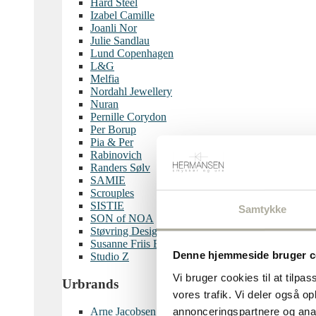
Hard Steel
Izabel Camille
Joanli Nor
Julie Sandlau
Lund Copenhagen
L&G
Melfia
Nordahl Jewellery
Nuran
Pernille Corydon
Per Borup
Pia & Per
Rabinovich
Randers Sølv
SAMIE
Scrouples
SISTIE
Samtykke
SON of NOA
Støvring Design
Susanne Friis Bjørner
Denne hjemmeside bruger c
Studio Z
Vi bruger cookies til at tilpas
Urbrands
vores trafik. Vi deler også 
Arne Jacobsen
annonceringspartnere og anal