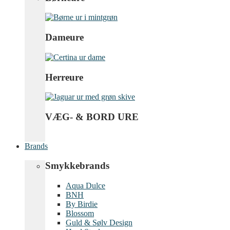
Dameure
Herreure
VÆG- & BORD URE
Brands
Smykkebrands
Aqua Dulce
BNH
By Birdie
Blossom
Guld & Sølv Design