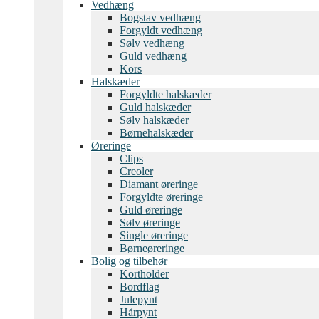
Vedhæng
Bogstav vedhæng
Forgyldt vedhæng
Sølv vedhæng
Guld vedhæng
Kors
Halskæder
Forgyldte halskæder
Guld halskæder
Sølv halskæder
Børnehalskæder
Øreringe
Clips
Creoler
Diamant øreringe
Forgyldte øreringe
Guld øreringe
Sølv øreringe
Single øreringe
Børneøreringe
Bolig og tilbehør
Kortholder
Bordflag
Julepynt
Hårpynt