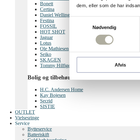
Bonett
dem, eller som de har indsaml
Certina
Daniel Wellington
Samtykkevalg
Festina
FOSSIL
Nødvendig
HOT SHOT
Jaguar
Lotus
Ole Mathiesen
Seiko
SKAGEN
Afvis
Tommy Hilfiger
Bolig og tilbehør
H.C. Andersen Home
Kay Bojesen
Secrid
SISTIE
OUTLET
Vielsesringe
Service
Bytteservice
Batteriskift