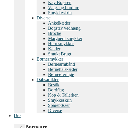
Kay Bojesen
Væg- og bordure
Smykkeskrin
Diverse
Ankelkæder
Bogstav vedhæng
Broche
Marguerit smykker
Herresmykker
Kæder
Smukt Brugt
Børnesmykker
Børnearmbånd
Børnehalskæder
Børneøreringe
Dåbsartikler
Bestik
Bordflag
Kop & Tallerken
Smykkeskrin
Sparebøsser
Diverse
Ure
Børneure