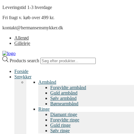
Leveringstid 1-3 hverdage
Fri fragt v. køb over 499 kr.
kontakt@hermansensmykker.dk
Allerød
Gilleleje
Products search
Forside
Smykker
Armbånd
Forgyldte armbånd
Guld armbånd
Sølv armbånd
Børnearmbånd
Ringe
Diamant ringe
Forgyldte ringe
Guld ringe
Sølv ringe