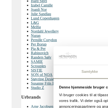
Hard Steel
Izabel Camille
Joanli Nor
Julie Sandlau
Lund Copenhagen
L&G
Melfia
Nordahl Jewellery
Nuran
Pernille Corydon
Per Borup
Pia & Per
Rabinovich
Randers Sølv
SAMIE
Scrouples
SISTIE
Samtykke
SON of NOA
Støvring Design
Susanne Friis Bjørner
Denne hjemmeside bruger c
Studio Z
Vi bruger cookies til at tilpas
Urbrands
vores trafik. Vi deler også 
Arne Jacobsen
annonceringspartnere og anal