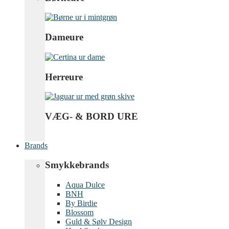
Dameure
Herreure
VÆG- & BORD URE
Brands
Smykkebrands
Aqua Dulce
BNH
By Birdie
Blossom
Guld & Sølv Design