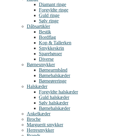
Diamant ringe
Forgyldte ringe
Guld ringe
Sølv ringe
Dåbsartikler
Bestik
Bordflag
Kop & Tallerken
Smykkeskrin
Sparebøsser
Diverse
Børnesmykker
Børnearmbånd
Børnehalskæder
Børneøreringe
Halskæder
Forgyldte halskæder
Guld halskæder
Sølv halskæder
Børnehalskæder
Ankelkæder
Broche
Marguerit smykker
Herresmykker
Brands