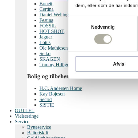
Bonett
dem, eller som de har indsaml
Certina
Daniel Wellington
Samtykkevalg
Festina
FOSSIL
Nødvendig
HOT SHOT
Jaguar
Lotus
Ole Mathiesen
Seiko
SKAGEN
Afvis
Tommy Hilfiger
Bolig og tilbehør
H.C. Andersen Home
Kay Bojesen
Secrid
SISTIE
OUTLET
Vielsesringe
Service
Bytteservice
Batteriskift