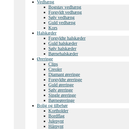
Vedhæng
Bogstav vedhæng
Forgyldt vedhæng
Sølv vedhæng
Guld vedhæng
Kors
Halskæder
Forgyldte halskæder
Guld halskæder
Sølv halskæder
Børnehalskæder
Øreringe
Clips
Creoler
Diamant øreringe
Forgyldte øreringe
Guld øreringe
Sølv øreringe
Single øreringe
Børneøreringe
Bolig og tilbehør
Kortholder
Bordflag
Julepynt
Hårpynt