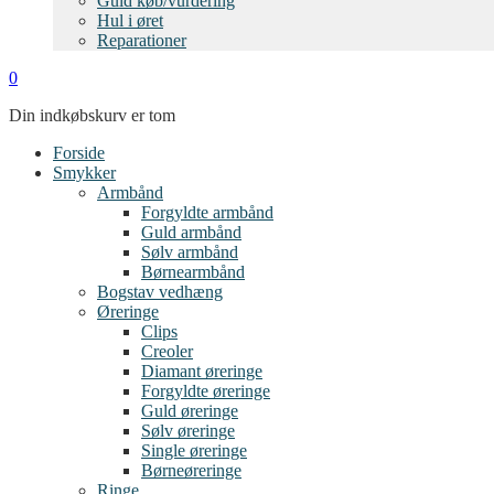
Guld køb/vurdering
Hul i øret
Reparationer
0
Din indkøbskurv er tom
Forside
Smykker
Armbånd
Forgyldte armbånd
Guld armbånd
Sølv armbånd
Børnearmbånd
Bogstav vedhæng
Øreringe
Clips
Creoler
Diamant øreringe
Forgyldte øreringe
Guld øreringe
Sølv øreringe
Single øreringe
Børneøreringe
Ringe