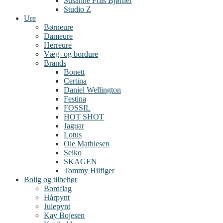
Susanne Friis Bjørner
Studio Z
Ure
Børneure
Dameure
Herreure
Væg- og bordure
Brands
Bonett
Certina
Daniel Wellington
Festina
FOSSIL
HOT SHOT
Jaguar
Lotus
Ole Mathiesen
Seiko
SKAGEN
Tommy Hilfiger
Bolig og tilbehør
Bordflag
Hårpynt
Julepynt
Kay Bojesen