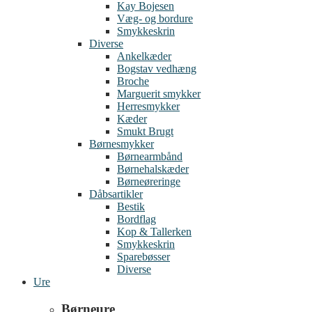
Kay Bojesen
Væg- og bordure
Smykkeskrin
Diverse
Ankelkæder
Bogstav vedhæng
Broche
Marguerit smykker
Herresmykker
Kæder
Smukt Brugt
Børnesmykker
Børnearmbånd
Børnehalskæder
Børneøreringe
Dåbsartikler
Bestik
Bordflag
Kop & Tallerken
Smykkeskrin
Sparebøsser
Diverse
Ure
Børneure