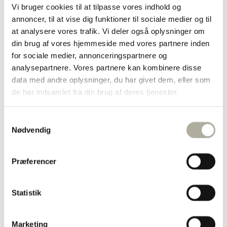
Vi bruger cookies til at tilpasse vores indhold og
Diamant ringe
Forgyldte ringe
annoncer, til at vise dig funktioner til sociale medier og til
Guld ringe
at analysere vores trafik. Vi deler også oplysninger om
Sølv ringe
din brug af vores hjemmeside med vores partnere inden
Dåbsartikler
Bestik
for sociale medier, annonceringspartnere og
Bordflag
analysepartnere. Vores partnere kan kombinere disse
Kop & Tallerken
data med andre oplysninger, du har givet dem, eller som
Smykkeskrin
Sparebøsser
de har indsamlet fra din brug af deres tjenester.
Diverse
Børnesmykker
Børnearmbånd
Samtykkevalg
Børnehalskæder
Nødvendig
Børneøreringe
Halskæder
Forgyldte halskæder
Præferencer
Guld halskæder
Sølv halskæder
Børnehalskæder
Ankelkæder
Statistik
Broche
Marguerit smykker
Herresmykker
Marketing
Brands