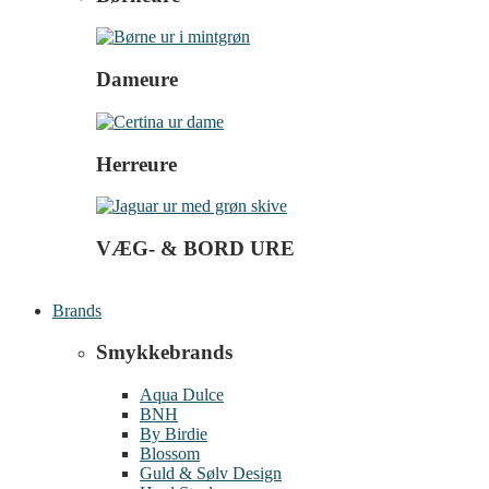
Dameure
Herreure
VÆG- & BORD URE
Brands
Smykkebrands
Aqua Dulce
BNH
By Birdie
Blossom
Guld & Sølv Design