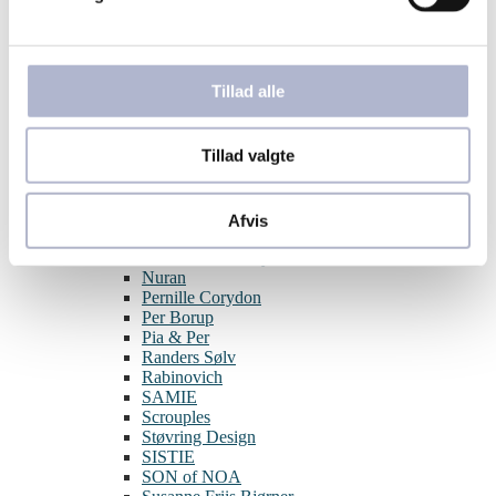
Aqua Dulce
BNH
Blossom
By Birdie
Tillad alle
Guld & Sølv Design
Hard Steel
Izabel Camille
Tillad valgte
Julie Sandlau
Joanli Nor
L&G
Lund Copenhagen
Afvis
Melfia
Nordahl Jewellery
Nuran
Pernille Corydon
Per Borup
Pia & Per
Randers Sølv
Rabinovich
SAMIE
Scrouples
Støvring Design
SISTIE
SON of NOA