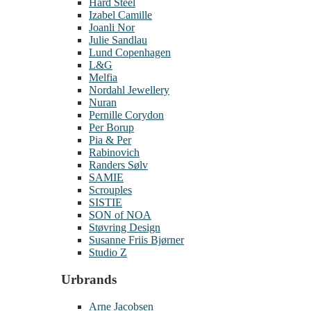
Hard Steel
Izabel Camille
Joanli Nor
Julie Sandlau
Lund Copenhagen
L&G
Melfia
Nordahl Jewellery
Nuran
Pernille Corydon
Per Borup
Pia & Per
Rabinovich
Randers Sølv
SAMIE
Scrouples
SISTIE
SON of NOA
Støvring Design
Susanne Friis Bjørner
Studio Z
Urbrands
Arne Jacobsen