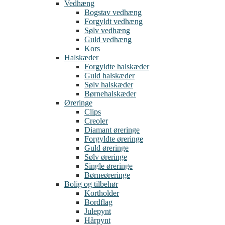
Vedhæng
Bogstav vedhæng
Forgyldt vedhæng
Sølv vedhæng
Guld vedhæng
Kors
Halskæder
Forgyldte halskæder
Guld halskæder
Sølv halskæder
Børnehalskæder
Øreringe
Clips
Creoler
Diamant øreringe
Forgyldte øreringe
Guld øreringe
Sølv øreringe
Single øreringe
Børneøreringe
Bolig og tilbehør
Kortholder
Bordflag
Julepynt
Hårpynt