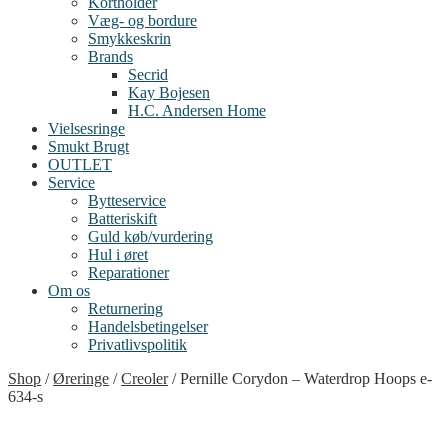
Kortholder
Væg- og bordure
Smykkeskrin
Brands
Secrid
Kay Bojesen
H.C. Andersen Home
Vielsesringe
Smukt Brugt
OUTLET
Service
Bytteservice
Batteriskift
Guld køb/vurdering
Hul i øret
Reparationer
Om os
Returnering
Handelsbetingelser
Privatlivspolitik
Shop
/
Øreringe
/
Creoler
/
Pernille Corydon – Waterdrop Hoops e-
634-s