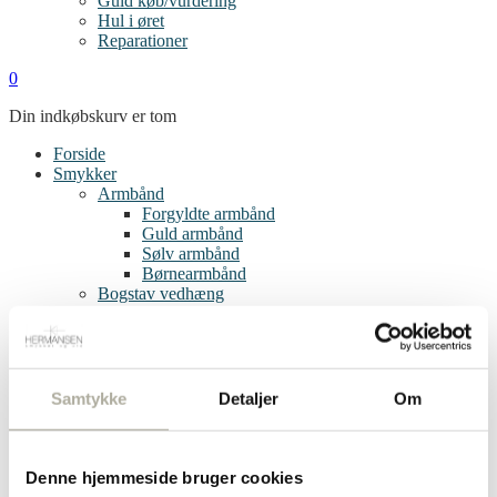
Guld køb/vurdering
Hul i øret
Reparationer
0
Din indkøbskurv er tom
Forside
Smykker
Armbånd
Forgyldte armbånd
Guld armbånd
Sølv armbånd
Børnearmbånd
Bogstav vedhæng
Øreringe
Clips
Creoler
Diamant øreringe
Forgyldte øreringe
Samtykke
Detaljer
Om
Guld øreringe
Sølv øreringe
Single øreringe
Børneøreringe
Denne hjemmeside bruger cookies
Ringe