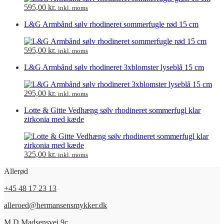
595,00
kr.
inkl. moms
L&G Armbånd sølv rhodineret sommerfugle rød 15 cm
595,00
kr.
inkl. moms
L&G Armbånd sølv rhodineret 3xblomster lyseblå 15 cm
295,00
kr.
inkl. moms
Lotte & Gitte Vedhæng sølv rhodineret sommerfugl klar
zirkonia med kæde
325,00
kr.
inkl. moms
Allerød
+45 48 17 23 13
alleroed@hermansensmykker.dk
M.D.Madsensvej 9c