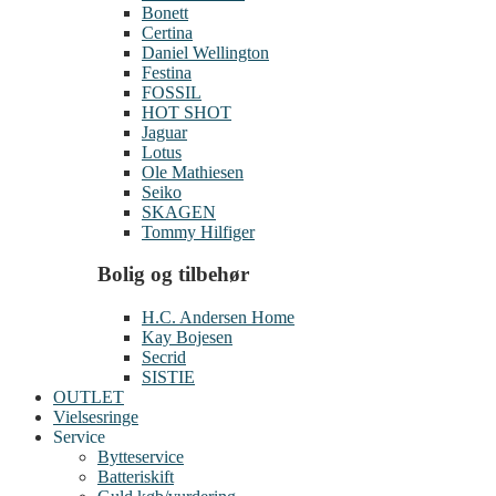
Bonett
Certina
Daniel Wellington
Festina
FOSSIL
HOT SHOT
Jaguar
Lotus
Ole Mathiesen
Seiko
SKAGEN
Tommy Hilfiger
Bolig og tilbehør
H.C. Andersen Home
Kay Bojesen
Secrid
SISTIE
OUTLET
Vielsesringe
Service
Bytteservice
Batteriskift