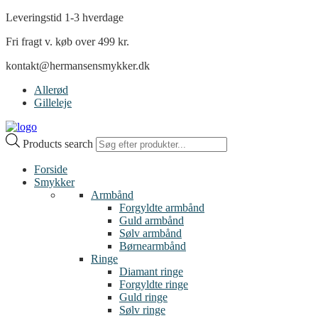
Leveringstid 1-3 hverdage
Fri fragt v. køb over 499 kr.
kontakt@hermansensmykker.dk
Allerød
Gilleleje
Products search
Forside
Smykker
Armbånd
Forgyldte armbånd
Guld armbånd
Sølv armbånd
Børnearmbånd
Ringe
Diamant ringe
Forgyldte ringe
Guld ringe
Sølv ringe