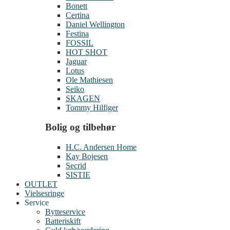
Bonett
Certina
Daniel Wellington
Festina
FOSSIL
HOT SHOT
Jaguar
Lotus
Ole Mathiesen
Seiko
SKAGEN
Tommy Hilfiger
Bolig og tilbehør
H.C. Andersen Home
Kay Bojesen
Secrid
SISTIE
OUTLET
Vielsesringe
Service
Bytteservice
Batteriskift