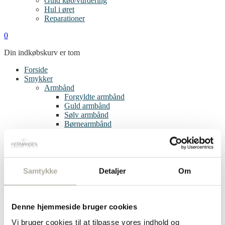
Guld køb/vurdering
Hul i øret
Reparationer
0
Din indkøbskurv er tom
Forside
Smykker
Armbånd
Forgyldte armbånd
Guld armbånd
Sølv armbånd
Børnearmbånd
Bogstav vedhæng
Øreringe
Clips
Creoler
Diamant øreringe
Samtykke
Detaljer
Om
Forgyldte øreringe
Guld øreringe
Sølv øreringe
Single øreringe
Denne hjemmeside bruger cookies
Børneøreringe
Vi bruger cookies til at tilpasse vores indhold og
Ringe