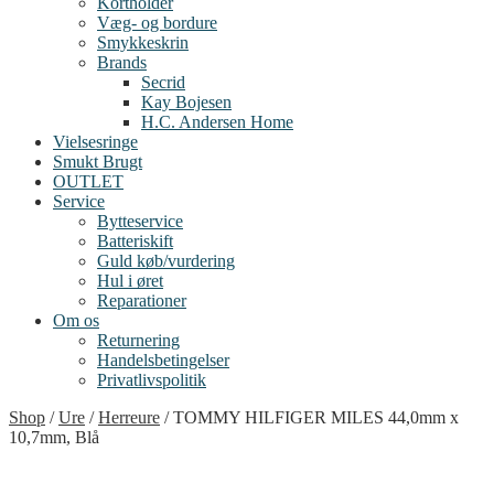
Kortholder
Væg- og bordure
Smykkeskrin
Brands
Secrid
Kay Bojesen
H.C. Andersen Home
Vielsesringe
Smukt Brugt
OUTLET
Service
Bytteservice
Batteriskift
Guld køb/vurdering
Hul i øret
Reparationer
Om os
Returnering
Handelsbetingelser
Privatlivspolitik
Shop
/
Ure
/
Herreure
/
TOMMY HILFIGER MILES 44,0mm x
10,7mm, Blå