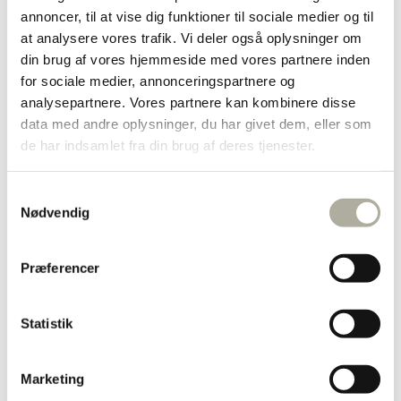
Diamant ringe
annoncer, til at vise dig funktioner til sociale medier og til
Forgyldte ringe
at analysere vores trafik. Vi deler også oplysninger om
Guld ringe
din brug af vores hjemmeside med vores partnere inden
Sølv ringe
Dåbsartikler
for sociale medier, annonceringspartnere og
Bestik
analysepartnere. Vores partnere kan kombinere disse
Bordflag
data med andre oplysninger, du har givet dem, eller som
Kop & Tallerken
Smykkeskrin
de har indsamlet fra din brug af deres tjenester.
Sparebøsser
Diverse
Børnesmykker
Samtykkevalg
Børnearmbånd
Nødvendig
Børnehalskæder
Børneøreringe
Halskæder
Præferencer
Forgyldte halskæder
Guld halskæder
Sølv halskæder
Børnehalskæder
Statistik
Ankelkæder
Broche
Marguerit smykker
Marketing
Herresmykker
Brands