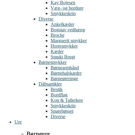
Kay Bojesen
Væg- og bordure
Smykkeskrin
Diverse
Ankelkæder
Bogstav vedhæng
Broche
Marguerit smykker
Herresmykker
Kæder
Smukt Brugt
Børnesmykker
Børnearmbånd
Børnehalskæder
Børneøreringe
Dåbsartikler
Bestik
Bordflag
Kop & Tallerken
Smykkeskrin
Sparebøsser
Diverse
Ure
Børneure