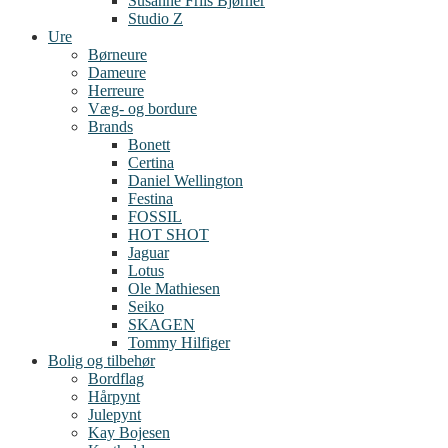
Susanne Friis Bjørner
Studio Z
Ure
Børneure
Dameure
Herreure
Væg- og bordure
Brands
Bonett
Certina
Daniel Wellington
Festina
FOSSIL
HOT SHOT
Jaguar
Lotus
Ole Mathiesen
Seiko
SKAGEN
Tommy Hilfiger
Bolig og tilbehør
Bordflag
Hårpynt
Julepynt
Kay Bojesen