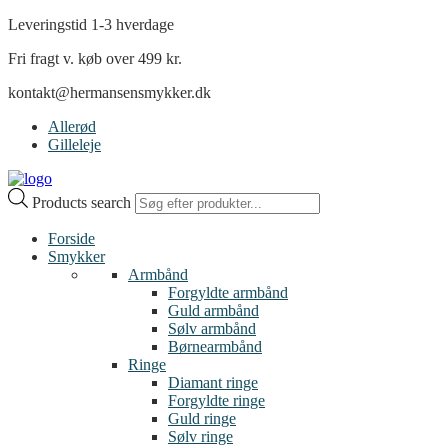
Leveringstid 1-3 hverdage
Fri fragt v. køb over 499 kr.
kontakt@hermansensmykker.dk
Allerød
Gilleleje
Products search
Forside
Smykker
Armbånd
Forgyldte armbånd
Guld armbånd
Sølv armbånd
Børnearmbånd
Ringe
Diamant ringe
Forgyldte ringe
Guld ringe
Sølv ringe