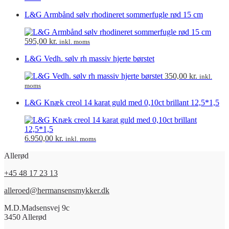
L&G Armbånd sølv rhodineret sommerfugle rød 15 cm
595,00
kr.
inkl. moms
L&G Vedh. sølv rh massiv hjerte børstet
350,00
kr.
inkl.
moms
L&G Knæk creol 14 karat guld med 0,10ct brillant 12,5*1,5
6.950,00
kr.
inkl. moms
Allerød
+45 48 17 23 13
alleroed@hermansensmykker.dk
M.D.Madsensvej 9c
3450 Allerød