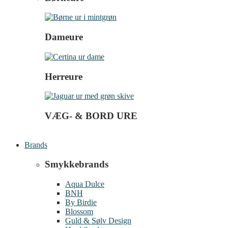
Dameure
Herreure
VÆG- & BORD URE
Brands
Smykkebrands
Aqua Dulce
BNH
By Birdie
Blossom
Guld & Sølv Design