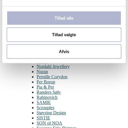
Aqua Dulce
BNH
Blossom
Tillad alle
By Birdie
Guld & Sølv Design
Hard Steel
Tillad valgte
Izabel Camille
Julie Sandlau
Joanli Nor
L&G
Afvis
Lund Copenhagen
Melfia
Nordahl Jewellery
Nuran
Pernille Corydon
Per Borup
Pia & Per
Randers Sølv
Rabinovich
SAMIE
Scrouples
Støvring Design
SISTIE
SON of NOA