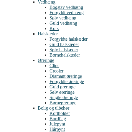
Vedhæng
Bogstav vedhæng
Forgyldt vedhæng
Sølv vedhæng
Guld vedhæng
Kors
Halskæder
Forgyldte halskæder
Guld halskæder
Sølv halskæder
Børnehalskæder
Øreringe
Clips
Creoler
Diamant øreringe
Forgyldte øreringe
Guld øreringe
Sølv øreringe
Single øreringe
Børneøreringe
Bolig og tilbehør
Kortholder
Bordflag
Julepynt
Hårpynt