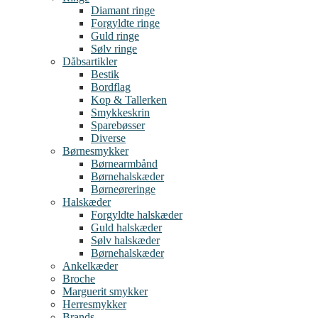
Diamant ringe
Forgyldte ringe
Guld ringe
Sølv ringe
Dåbsartikler
Bestik
Bordflag
Kop & Tallerken
Smykkeskrin
Sparebøsser
Diverse
Børnesmykker
Børnearmbånd
Børnehalskæder
Børneøreringe
Halskæder
Forgyldte halskæder
Guld halskæder
Sølv halskæder
Børnehalskæder
Ankelkæder
Broche
Marguerit smykker
Herresmykker
Brands