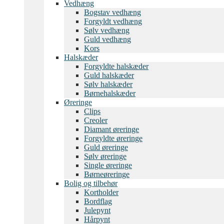
Vedhæng
Bogstav vedhæng
Forgyldt vedhæng
Sølv vedhæng
Guld vedhæng
Kors
Halskæder
Forgyldte halskæder
Guld halskæder
Sølv halskæder
Børnehalskæder
Øreringe
Clips
Creoler
Diamant øreringe
Forgyldte øreringe
Guld øreringe
Sølv øreringe
Single øreringe
Børneøreringe
Bolig og tilbehør
Kortholder
Bordflag
Julepynt
Hårpynt