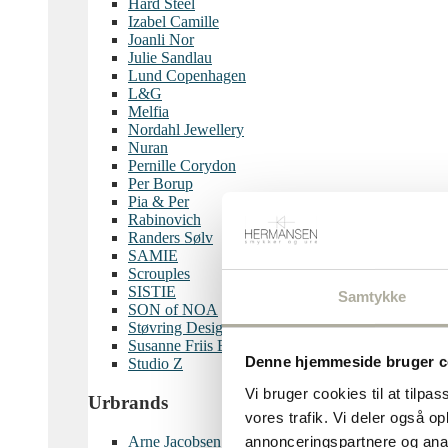
Hard Steel
Izabel Camille
Joanli Nor
Julie Sandlau
Lund Copenhagen
L&G
Melfia
Nordahl Jewellery
Nuran
Pernille Corydon
Per Borup
Pia & Per
Rabinovich
Randers Sølv
SAMIE
Scrouples
SISTIE
Samtykke
SON of NOA
Støvring Design
Susanne Friis Bjørner
Denne hjemmeside bruger c
Studio Z
Vi bruger cookies til at tilpas
Urbrands
vores trafik. Vi deler også 
Arne Jacobsen
annonceringspartnere og anal