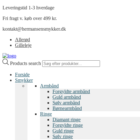
Leveringstid 1-3 hverdage
Fri fragt v. køb over 499 kr.
kontakt@hermansensmykker.dk
Allerød
Gilleleje
Products search
Forside
Smykker
Armbånd
Forgyldte armbånd
Guld armbånd
Sølv armbånd
Børnearmbånd
Ringe
Diamant ringe
Forgyldte ringe
Guld ringe
Sølv ringe