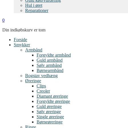
Guld køb/vurdering
Hul i øret
Reparationer
0
Din indkøbskurv er tom
Forside
Smykker
Armbånd
Forgyldte armbånd
Guld armbånd
Sølv armbånd
Børnearmbånd
Bogstav vedhæng
Øreringe
Clips
Creoler
Diamant øreringe
Forgyldte øreringe
Guld øreringe
Sølv øreringe
Single øreringe
Børneøreringe
Ringe