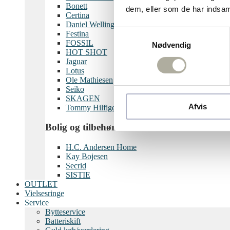
Bonett
dem, eller som de har indsaml
Certina
Daniel Wellington
Samtykkevalg
Festina
FOSSIL
Nødvendig
HOT SHOT
Jaguar
Lotus
Ole Mathiesen
Seiko
SKAGEN
Afvis
Tommy Hilfiger
Bolig og tilbehør
H.C. Andersen Home
Kay Bojesen
Secrid
SISTIE
OUTLET
Vielsesringe
Service
Bytteservice
Batteriskift