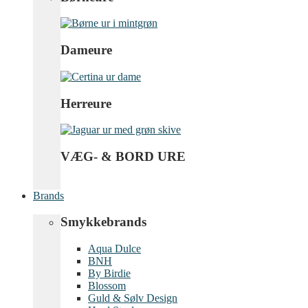
Dameure
Herreure
VÆG- & BORD URE
Brands
Smykkebrands
Aqua Dulce
BNH
By Birdie
Blossom
Guld & Sølv Design