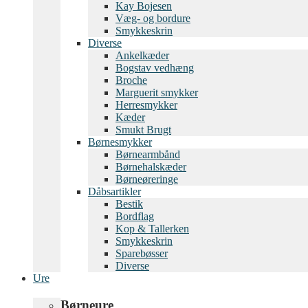
Kay Bojesen
Væg- og bordure
Smykkeskrin
Diverse
Ankelkæder
Bogstav vedhæng
Broche
Marguerit smykker
Herresmykker
Kæder
Smukt Brugt
Børnesmykker
Børnearmbånd
Børnehalskæder
Børneøreringe
Dåbsartikler
Bestik
Bordflag
Kop & Tallerken
Smykkeskrin
Sparebøsser
Diverse
Ure
Børneure