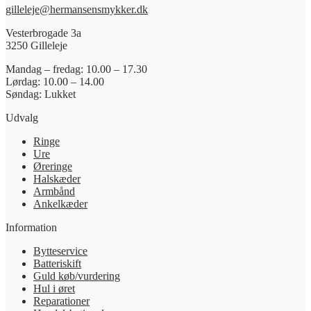
gilleleje@hermansensmykker.dk
Vesterbrogade 3a
3250 Gilleleje
Mandag – fredag: 10.00 – 17.30
Lørdag: 10.00 – 14.00
Søndag: Lukket
Udvalg
Ringe
Ure
Øreringe
Halskæder
Armbånd
Ankelkæder
Information
Bytteservice
Batteriskift
Guld køb/vurdering
Hul i øret
Reparationer