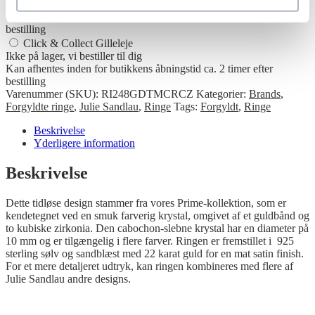
Ikke på lager, vi bestiller til dig
Kan afhentes inden for butikkens åbningstid ca. 2 timer efter
bestilling
Click & Collect Gilleleje
Ikke på lager, vi bestiller til dig
Kan afhentes inden for butikkens åbningstid ca. 2 timer efter
bestilling
Varenummer (SKU):
RI248GDTMCRCZ
Kategorier:
Brands
,
Forgyldte ringe
,
Julie Sandlau
,
Ringe
Tags:
Forgyldt
,
Ringe
Beskrivelse
Yderligere information
Beskrivelse
Dette tidløse design stammer fra vores Prime-kollektion, som er
kendetegnet ved en smuk farverig krystal, omgivet af et guldbånd og
to kubiske zirkonia. Den cabochon-slebne krystal har en diameter på
10 mm og er tilgængelig i flere farver. Ringen er fremstillet i 925
sterling sølv og sandblæst med 22 karat guld for en mat satin finish.
For et mere detaljeret udtryk, kan ringen kombineres med flere af
Julie Sandlau andre designs.