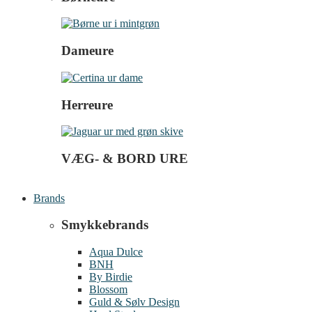
Dameure
Herreure
VÆG- & BORD URE
Brands
Smykkebrands
Aqua Dulce
BNH
By Birdie
Blossom
Guld & Sølv Design