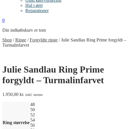
Guld køb/vurdering
Hul i øret
Reparationer
0
Din indkøbskurv er tom
Shop
/
Ringe
/
Forgyldte ringe
/
Julie Sandlau Ring Prime forgyldt –
Turmalinfarvet
Julie Sandlau Ring Prime
forgyldt – Turmalinfarvet
1.950,00
kr.
inkl. moms
48
50
52
54
Ring størrelse
56