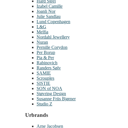
Hard Steel
Izabel Camille
Joanli Nor
Julie Sandlau
Lund Copenhagen
L&G
Melfia
Nordahl Jewellery
Nuran
Pernille Corydon
Per Borup
Pia & Per
Rabinovich
Randers Sølv
SAMIE
Scrouples
SISTIE
SON of NOA
Støvring Design
Susanne Friis Bjørner
Studio Z
Urbrands
Arne Jacobsen