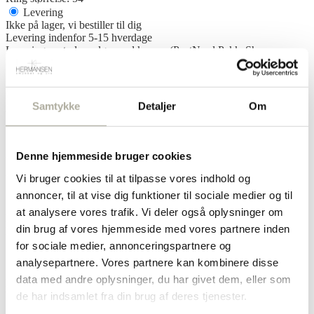
Levering
Ikke på lager, vi bestiller til dig
Levering indenfor 5-15 hverdage
Leveringsmetode vælges ved kassen (PostNord PakkeShop,
PostNord Privatlevering, PostNord Erhverv)
Click & Collect Allerød
Ikke på lager, vi bestiller til dig
Kan afhentes inden for butikkens åbningstid ca. 2 timer efter
Samtykke
Detaljer
Om
bestilling
Click & Collect Gilleleje
Ikke på lager, vi bestiller til dig
Afhent indenfor 5-15 hverdage
Denne hjemmeside bruger cookies
Kan afhentes inden for butikkens åbningstid
Vi bruger cookies til at tilpasse vores indhold og
Ring størrelse: 56
Levering
annoncer, til at vise dig funktioner til sociale medier og til
Ikke på lager, vi bestiller til dig
at analysere vores trafik. Vi deler også oplysninger om
Levering indenfor 5-15 hverdage
din brug af vores hjemmeside med vores partnere inden
Leveringsmetode vælges ved kassen (PostNord PakkeShop,
PostNord Privatlevering, PostNord Erhverv)
for sociale medier, annonceringspartnere og
Click & Collect Allerød
analysepartnere. Vores partnere kan kombinere disse
Ikke på lager, vi bestiller til dig
data med andre oplysninger, du har givet dem, eller som
Kan afhentes inden for butikkens åbningstid ca. 2 timer efter
bestilling
de har indsamlet fra din brug af deres tjenester.
Click & Collect Gilleleje