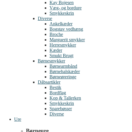
Kay Bojesen
Væg- og bordure
Smykkeskrin
Diverse
Ankelkæder
Bogstav vedhæng
Broche
Marguerit smykker
Herresmykker
Kæder
Smukt Brugt
Børnesmykker
Børnearmbånd
Børnehalskæder
Børneøreringe
Dåbsartikler
Bestik
Bordflag
Kop & Tallerken
Smykkeskrin
Sparebøsser
Diverse
Ure
Børneure