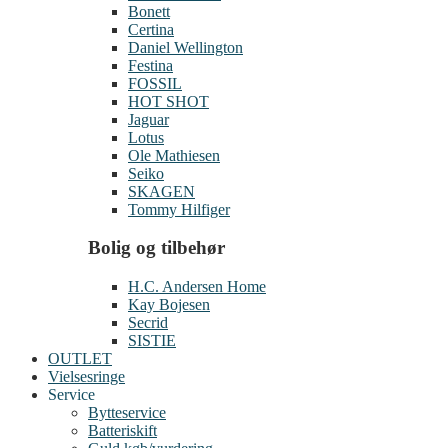
Bonett
Certina
Daniel Wellington
Festina
FOSSIL
HOT SHOT
Jaguar
Lotus
Ole Mathiesen
Seiko
SKAGEN
Tommy Hilfiger
Bolig og tilbehør
H.C. Andersen Home
Kay Bojesen
Secrid
SISTIE
OUTLET
Vielsesringe
Service
Bytteservice
Batteriskift