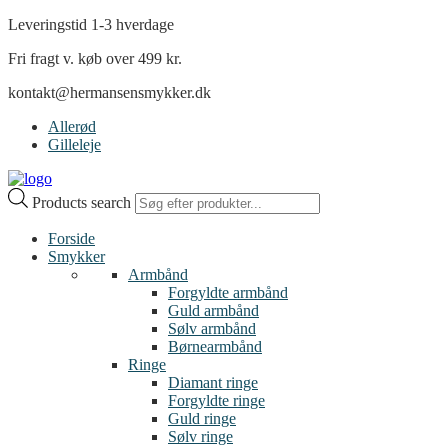
Leveringstid 1-3 hverdage
Fri fragt v. køb over 499 kr.
kontakt@hermansensmykker.dk
Allerød
Gilleleje
Products search
Forside
Smykker
Armbånd
Forgyldte armbånd
Guld armbånd
Sølv armbånd
Børnearmbånd
Ringe
Diamant ringe
Forgyldte ringe
Guld ringe
Sølv ringe