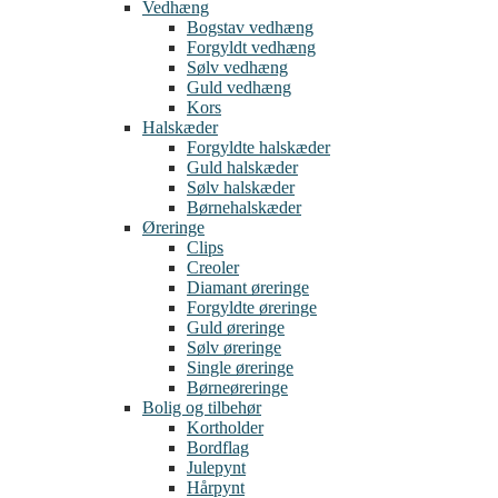
Vedhæng
Bogstav vedhæng
Forgyldt vedhæng
Sølv vedhæng
Guld vedhæng
Kors
Halskæder
Forgyldte halskæder
Guld halskæder
Sølv halskæder
Børnehalskæder
Øreringe
Clips
Creoler
Diamant øreringe
Forgyldte øreringe
Guld øreringe
Sølv øreringe
Single øreringe
Børneøreringe
Bolig og tilbehør
Kortholder
Bordflag
Julepynt
Hårpynt