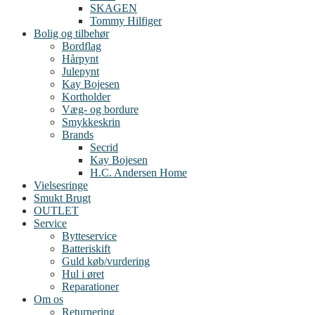
SKAGEN
Tommy Hilfiger
Bolig og tilbehør
Bordflag
Hårpynt
Julepynt
Kay Bojesen
Kortholder
Væg- og bordure
Smykkeskrin
Brands
Secrid
Kay Bojesen
H.C. Andersen Home
Vielsesringe
Smukt Brugt
OUTLET
Service
Bytteservice
Batteriskift
Guld køb/vurdering
Hul i øret
Reparationer
Om os
Returnering