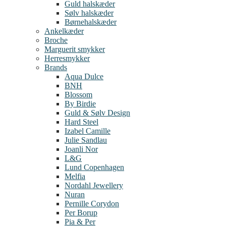
Guld halskæder
Sølv halskæder
Børnehalskæder
Ankelkæder
Broche
Marguerit smykker
Herresmykker
Brands
Aqua Dulce
BNH
Blossom
By Birdie
Guld & Sølv Design
Hard Steel
Izabel Camille
Julie Sandlau
Joanli Nor
L&G
Lund Copenhagen
Melfia
Nordahl Jewellery
Nuran
Pernille Corydon
Per Borup
Pia & Per