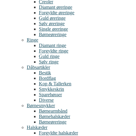
Creoler
Diamant øreringe
Forgyldte øreringe
Guld øreringe
Sølv øreringe
Single øreringe
Børneøreringe
Ringe
Diamant ringe
Forgyldte ringe
Guld ringe
Sølv ringe
Dåbsartikler
Bestik
Bordflag
Kop & Tallerken
Smykkeskrin
Sparebøsser
Diverse
Børnesmykker
Børnearmbånd
Børnehalskæder
Børneøreringe
Halskæder
Forgyldte halskæder