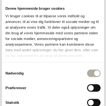
RHODINERET BRISURE
SOMMERFUGLE
SOMMERFUGL BLÅ
Denne hjemmeside bruger cookies
Randers Sølv
Vi bruger cookies til at tilpasse vores indhold og
annoncer, til at vise dig funktioner til sociale medier og til
Rabinovich
at analysere vores trafik. Vi deler også oplysninger om
din brug af vores hjemmeside med vores partnere inden
SAMIE
for sociale medier, annonceringspartnere og
325,00
kr.
595
analysepartnere. Vores partnere kan kombinere disse
inkl. moms
ink
Scrouples
data med andre oplysninger, du har givet dem, eller som
de har indsamlet fra din brug af deres tjenester.
Støvring Design
Samtykkevalg
SISTIE
ALLERØD
Nødvendig
+45 48 17 23 13
SON of NOA
Præferencer
alleroed@hermansensmykker.dk
Susanne Friis Bjørner
M.D.Madsensvej 9c
Statistik
3450 Allerød