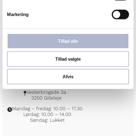
Studio Z
Mandag – fredag: 10.00 – 18.00
Lørdag: 10.00 – 14.00
Marketing
Søndag: Lukket
OBS:
Sommerferie lukket i uge 29
Tillad alle
GILLELEJE
Tillad valgte
+45 48 30 02 44
Afvis
gilleleje@hermansensmykker.dk
Vesterbrogade 3a
3250 Gilleleje
Mandag – fredag: 10.00 – 17.30
Lørdag: 10.00 – 14.00
Søndag: Lukket