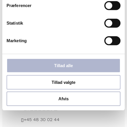
Studio Z
Præferencer
ALLERØD
Statistik
+45 48 17 23 13
alleroed@hermansensmykker.dk
Marketing
M.D.Madsensvej 9c
3450 Allerød
Mandag – fredag: 10.00 – 18.00
Tillad alle
Lørdag: 10.00 – 14.00
Søndag: Lukket
Tillad valgte
OBS:
Sommerferie lukket i uge 29
Afvis
GILLELEJE
+45 48 30 02 44