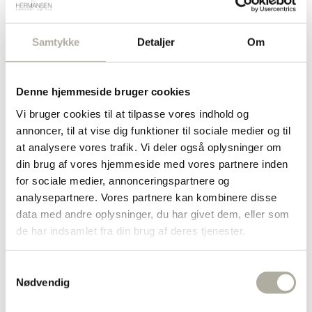
Kategorier:
Armbånd
,
Brands
,
Forgyldte armbånd
,
Pernille Corydon
,
Pernille Corydon armbånd
Tags:
Armbånd
,
Forgyldt
Randers Sølv
Samtykke
Detaljer
Om
Rabinovich
Relaterede varer
Denne hjemmeside bruger cookies
SAMIE
Vi bruger cookies til at tilpasse vores indhold og
L&G ARMBÅND SØLV RHODINERET
L&G VED
annoncer, til at vise dig funktioner til sociale medier og til
SOMMERFUGLE LYSEBLÅ 15 CM
RHODINERET B
Scrouples
at analysere vores trafik. Vi deler også oplysninger om
K
din brug af vores hjemmeside med vores partnere inden
Støvring Design
for sociale medier, annonceringspartnere og
analysepartnere. Vores partnere kan kombinere disse
SISTIE
data med andre oplysninger, du har givet dem, eller som
de har indsamlet fra din brug af deres tjenester.
SON of NOA
595,00
kr.
225
Samtykkevalg
inkl. moms
ink
Susanne Friis Bjørner
Nødvendig