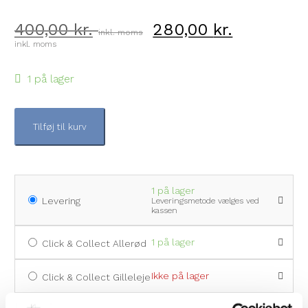
Broche
Joanli Nor
Ole Mathiesen
400,00
kr.
280,00
kr.
inkl. moms
inkl. moms
Marguerit smykker
L&G
Seiko
1 på lager
Herresmykker
Lund Copenhagen
SKAGEN
Tilføj til kurv
Brands
Melfia
Tommy Hilfiger
Nordahl Jewellery
1 på lager
Nuran
Levering
Leveringsmetode vælges ved
kassen
Pernille Corydon
1 på lager
Click & Collect Allerød
Per Borup
Ikke på lager
Click & Collect Gilleleje
Pia & Per
Varenummer (SKU):
b-572-gp