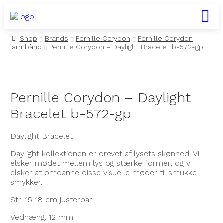
Armbånd
Forgyldte armbånd
Clips
Diamant ringe
Bestik
Børnearmbånd
Forgyldte halskæder
Aqua Dulce
Børneure
Bonett
Bordflag
Secrid
Bytteservice
Returnering
Shop
Brands
Pernille Corydon
Pernille Corydon
armbånd
Pernille Corydon – Daylight Bracelet b-572-gp
Guld armbånd
Bogstav vedhæng
Creoler
Forgyldte ringe
Bordflag
Børnehalskæder
Guld halskæder
BNH
Dameure
Certina
Hårpynt
Kay Bojesen
Batteriskift
Handelsbetingelser
Sølv armbånd
Øreringe
Diamant øreringe
Guld ringe
Kop & Tallerken
Børneøreringe
Sølv halskæder
Blossom
Herreure
Daniel Wellington
Julepynt
H.C. Andersen Home
Guld køb/vurdering
Privatlivspolitik
Pernille Corydon – Daylight
Bracelet b-572-gp
Børnearmbånd
Forgyldte øreringe
Ringe
Sølv ringe
Smykkeskrin
Børnehalskæder
By Birdie
Væg- og bordure
Festina
Kay Bojesen
Hul i øret
Daylight Bracelet
Guld øreringe
Dåbsartikler
Sparebøsser
Guld & Sølv Design
Brands
FOSSIL
Kortholder
Reparationer
Daylight kollektionen er drevet af lysets skønhed. Vi
elsker mødet mellem lys og stærke former, og vi
Sølv øreringe
Diverse
Børnesmykker
Hard Steel
HOT SHOT
Væg- og bordure
elsker at omdanne disse visuelle møder til smukke
smykker.
Single øreringe
Halskæder
Izabel Camille
Jaguar
Smykkeskrin
Str: 15-18 cm justerbar
Børneøreringe
Ankelkæder
Julie Sandlau
Lotus
Brands
Vedhæng: 12 mm